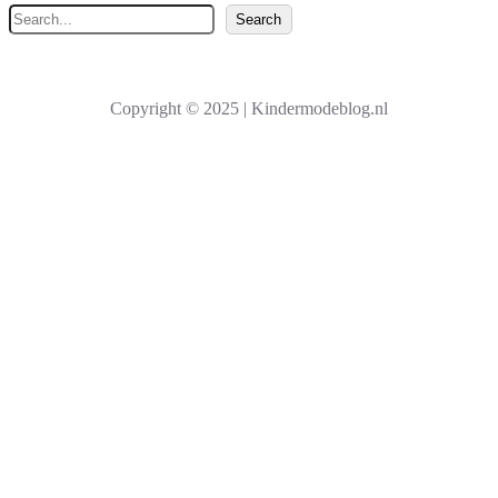
Z
Search
o
e
k
Copyright © 2025 | Kindermodeblog.nl
e
n