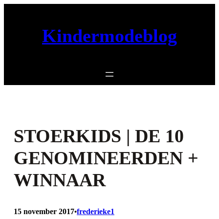
Ga
naar
Kindermodeblog
de
inhoud
STOERKIDS | DE 10
GENOMINEERDEN +
WINNAAR
15 november 2017
frederieke1
•