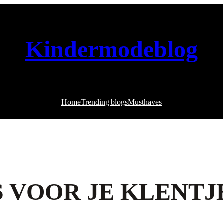
Kindermodeblog
Home
Trending blogs
Musthaves
S VOOR JE KLENTJ