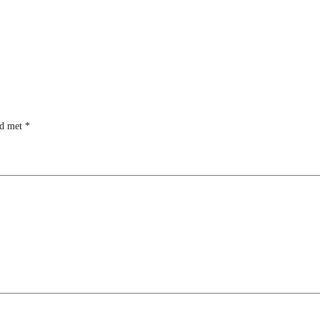
rd met
*