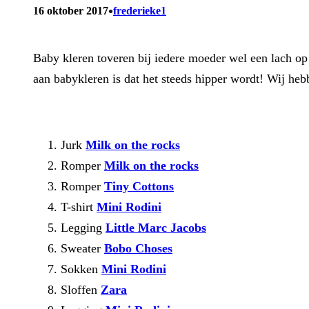
•
16 oktober 2017
frederieke1
Baby kleren toveren bij iedere moeder wel een lach op h
aan babykleren is dat het steeds hipper wordt! Wij heb
Jurk
Milk on the rocks
Romper
Milk on the rocks
Romper
Tiny Cottons
T-shirt
Mini Rodini
Legging
Little Marc Jacobs
Sweater
Bobo Choses
Sokken
Mini Rodini
Sloffen
Zara