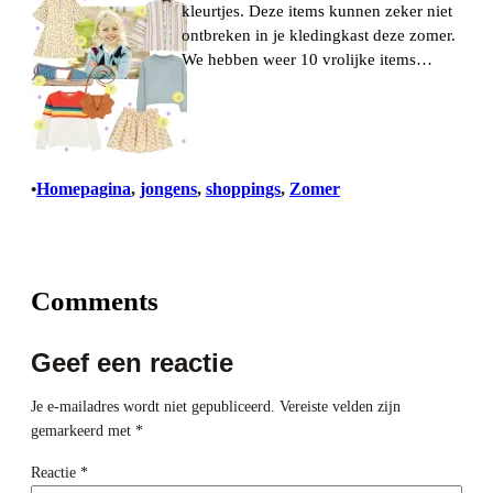
kleurtjes. Deze items kunnen zeker niet
ontbreken in je kledingkast deze zomer.
We hebben weer 10 vrolijke items…
Homepagina
, 
jongens
, 
shoppings
, 
Zomer
•
Comments
Geef een reactie
Je e-mailadres wordt niet gepubliceerd.
Vereiste velden zijn
gemarkeerd met
*
Reactie
*