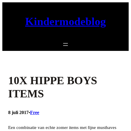
Ga
naar
Kindermodeblog
de
inhoud
10X HIPPE BOYS
ITEMS
8 juli 2017
Free
•
Een combinatie van echte zomer items met fijne musthaves