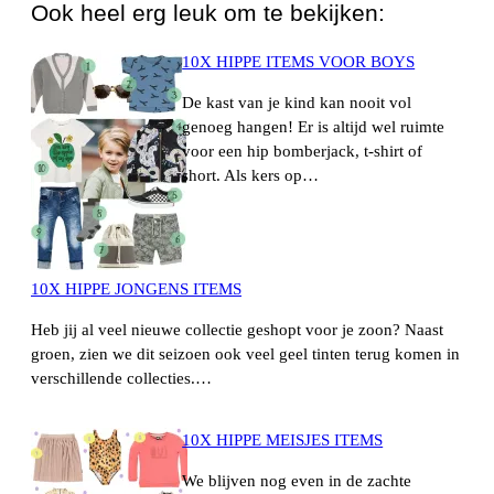
Ook heel erg leuk om te bekijken:
10X HIPPE ITEMS VOOR BOYS
De kast van je kind kan nooit vol
genoeg hangen! Er is altijd wel ruimte
voor een hip bomberjack, t-shirt of
short. Als kers op…
10X HIPPE JONGENS ITEMS
Heb jij al veel nieuwe collectie geshopt voor je zoon? Naast
groen, zien we dit seizoen ook veel geel tinten terug komen in
verschillende collecties.…
10X HIPPE MEISJES ITEMS
We blijven nog even in de zachte