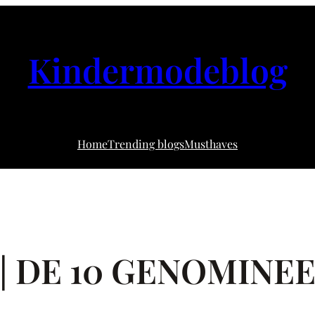
Kindermodeblog
Home
Trending blogs
Musthaves
| DE 10 GENOMINE