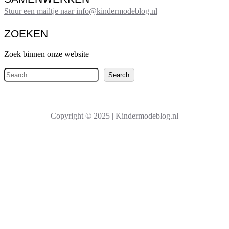
Stuur een mailtje naar info@kindermodeblog.nl
ZOEKEN
Zoek binnen onze website
Z
Search
o
e
k
Copyright © 2025 | Kindermodeblog.nl
e
n