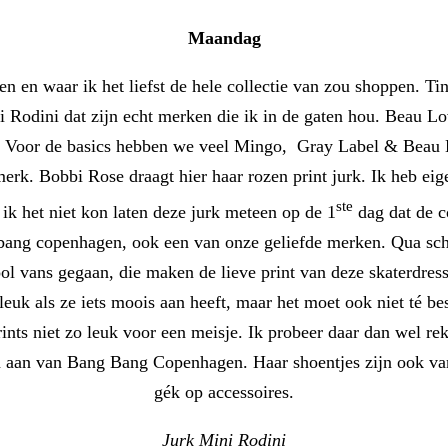
Maandag
en en waar ik het liefst de hele collectie van zou shoppen.
odini dat zijn echt merken die ik in de gaten hou. Beau L
an. Voor de basics hebben we veel Mingo, Gray Label & Beau 
rk. Bobbi Rose draagt hier haar rozen print jurk. Ik heb eig
ste
ik het niet kon laten deze jurk meteen op de 1
dag dat de c
bang copenhagen, ook een van onze geliefde merken. Qua schoe
ol vans gegaan, die maken de lieve print van deze skaterdress
euk als ze iets moois aan heeft, maar het moet ook niet té be
prints niet zo leuk voor een meisje. Ik probeer daar dan wel 
aan van Bang Bang Copenhagen. Haar shoentjes zijn ook van va
gék op accessoires.
Jurk Mini Rodini