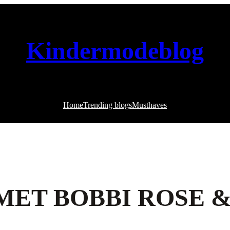
Kindermodeblog
Home
Trending blogs
Musthaves
 MET BOBBI ROSE 