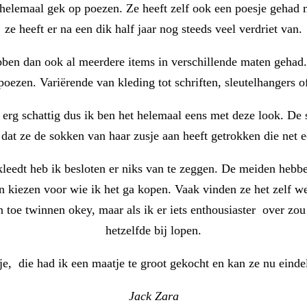
 helemaal gek op poezen. Ze heeft zelf ook een poesje gehad m
ze heeft er na een dik half jaar nog steeds veel verdriet van.
bben dan ook al meerdere items in verschillende maten gehad.
poezen. Variërende van kleding tot schriften, sleutelhangers o
wel erg schattig dus ik ben het helemaal eens met deze look.
s dat ze de sokken van haar zusje aan heeft getrokken die net e
nkleedt heb ik besloten er niks van te zeggen. De meiden hebb
n kiezen voor wie ik het ga kopen. Vaak vinden ze het zelf we
 toe twinnen okey, maar als ik er iets enthousiaster over zou
hetzelfde bij lopen.
dje, die had ik een maatje te groot gekocht en kan ze nu eindel
Jack Zara