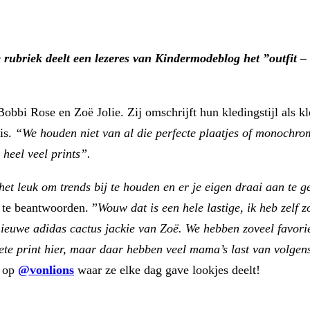
e rubriek deelt een lezeres van Kindermodeblog het ”outfit 
obbi Rose en Zoë Jolie. Zij omschrijft hun kledingstijl als kl
 is.
“We houden niet van al die perfecte plaatjes of monochrome
 heel veel prints”.
het leuk om trends bij te houden en er je eigen draai aan te 
g te beantwoorden. ”
Wouw dat is een hele lastige, ik heb zelf 
 nieuwe adidas cactus jackie van Zoë. We hebben zoveel favori
iete print hier, maar daar hebben veel mama’s last van volgens 
i op
@vonlions
waar ze elke dag gave lookjes deelt!