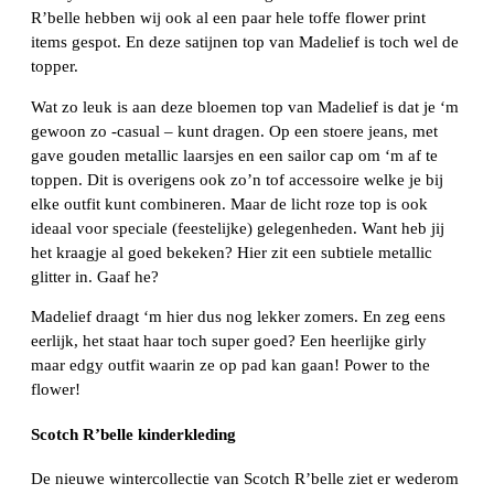
R’belle hebben wij ook al een paar hele toffe flower print
items gespot. En deze satijnen top van Madelief is toch wel de
topper.
Wat zo leuk is aan deze bloemen top van Madelief is dat je ‘m
gewoon zo -casual – kunt dragen. Op een stoere jeans, met
gave gouden metallic laarsjes en een sailor cap om ‘m af te
toppen. Dit is overigens ook zo’n tof accessoire welke je bij
elke outfit kunt combineren. Maar de licht roze top is ook
ideaal voor speciale (feestelijke) gelegenheden. Want heb jij
het kraagje al goed bekeken? Hier zit een subtiele metallic
glitter in. Gaaf he?
Madelief draagt ‘m hier dus nog lekker zomers. En zeg eens
eerlijk, het staat haar toch super goed? Een heerlijke girly
maar edgy outfit waarin ze op pad kan gaan! Power to the
flower!
Scotch R’belle kinderkleding
De nieuwe wintercollectie van Scotch R’belle ziet er wederom