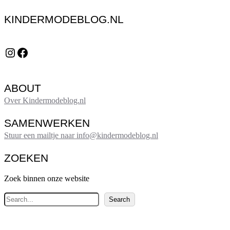
KINDERMODEBLOG.NL
Instagram
Facebook
ABOUT
Over Kindermodeblog.nl
SAMENWERKEN
Stuur een mailtje naar info@kindermodeblog.nl
ZOEKEN
Zoek binnen onze website
Z
Search
o
e