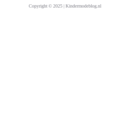
k
Copyright © 2025 | Kindermodeblog.nl
e
n