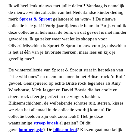
Ik wil heel leuk nieuws met jullie delen!! Vandaag is namelijk
de nieuwe wintercollectie van het Nederlandse kinderkleding
merk
Sproet & Sprout
gelanceerd en
wauw
!! De nieuwe
collectie is te gek!! Vorig jaar tijdens de beurs in Parijs vond ik
deze collectie al helemaal de bom, en dat gevoel is niet minder
geworden. Ik ga zeker weer wat leuks shoppen voor
Oliver! Misschien is Sproet & Sprout nieuw voor je, misschien
is het al één van je favoriete merken, maar lees en kijk je
gezellig mee?
De wintercollectie van Sproet & Sprout staat in het teken van
”The wild ones” en neemt ons mee in het Britse ‘rock ’n Roll’
gevoel. Geïnspireerd op echte Britse rock legendes als Amy
Winehouse, Mick Jagger en David Bowie die het coole en
stoere rock sfeertje perfect in de vingers hadden.
Bliksemschichten, de welbekende schotse ruit, sterren, kisses
we zien het allemaal in de collectie voorbij komen! De
collectie beelden zijn ook zooo leuk!! Heb je deze
waanzinnige
streep broek
al gezien? Of dit
gave
bomberjasje
? De
bliksem trui
? Kiezen gaat makkelijk