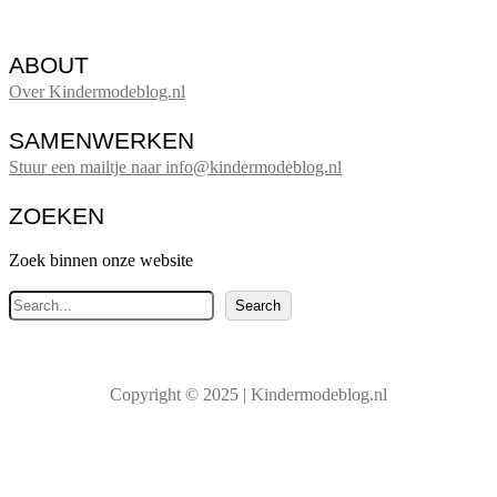
ABOUT
Over Kindermodeblog.nl
SAMENWERKEN
Stuur een mailtje naar info@kindermodeblog.nl
ZOEKEN
Zoek binnen onze website
Z
Search
o
e
k
Copyright © 2025 | Kindermodeblog.nl
e
n