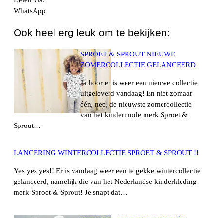
Delen via:
WhatsApp
Ook heel erg leuk om te bekijken:
SPROET & SPROUT NIEUWE
ZOMERCOLLECTIE GELANCEERD
Ja hoor er is weer een nieuwe collectie
uitgeleverd vandaag! En niet zomaar
één, nee, de nieuwste zomercollectie
van het kindermode merk Sproet &
Sprout…
LANCERING WINTERCOLLECTIE SPROET & SPROUT !!
Yes yes yes!! Er is vandaag weer een te gekke wintercollectie
gelanceerd, namelijk die van het Nederlandse kinderkleding
merk Sproet & Sprout! Je snapt dat…