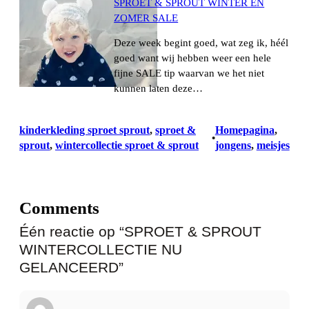
SPROET & SPROUT WINTER ÉN
ZOMER SALE
Deze week begint goed, wat zeg ik, héél
goed want wij hebben weer een hele
fijne SALE tip waarvan we het niet
kunnen laten deze…
kinderkleding sproet sprout
, 
sproet &
Homepagina
, 
•
sprout
, 
wintercollectie sproet & sprout
jongens
, 
meisjes
Comments
Één reactie op “SPROET & SPROUT
WINTERCOLLECTIE NU
GELANCEERD”