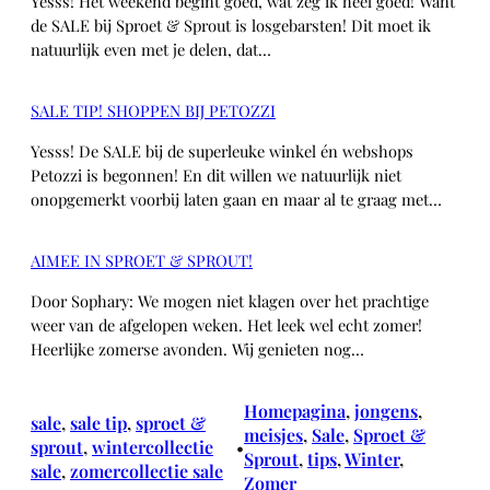
Yesss! Het weekend begint goed, wat zeg ik heel goed! Want
de SALE bij Sproet & Sprout is losgebarsten! Dit moet ik
natuurlijk even met je delen, dat…
SALE TIP! SHOPPEN BIJ PETOZZI
Yesss! De SALE bij de superleuke winkel én webshops
Petozzi is begonnen! En dit willen we natuurlijk niet
onopgemerkt voorbij laten gaan en maar al te graag met…
AIMEE IN SPROET & SPROUT!
Door Sophary: We mogen niet klagen over het prachtige
weer van de afgelopen weken. Het leek wel echt zomer!
Heerlijke zomerse avonden. Wij genieten nog…
Homepagina
, 
jongens
, 
sale
, 
sale tip
, 
sproet &
meisjes
, 
Sale
, 
Sproet &
sprout
, 
wintercollectie
•
Sprout
, 
tips
, 
Winter
, 
sale
, 
zomercollectie sale
Zomer