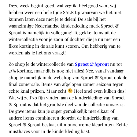
Deze week begint goed, wat zeg ik, héél goed want wij
hebben weer een hele fijne SALE tip waarvan we het niet
kunnen laten deze met je te delen! De sale bij het
waanzinnige Nederlandse kinderkleding merk Sproet &
Sprout is namelijk in volle gang! Te gekke items uit de
wintercollectie voor je zoon of dochter die je nu met een
fikse korting in de sale kunt scoren. Om hebberig van te
worden als je het ons vraagt!
Zo shop je de wintercollectie van
Sproet & Sprout
nu tot
25% korting, maar dit is nog niet alles! Nee, vanaf vandaag
shop je namelijk in de webshop van Sproet & Sprout ook de
final zomersale. Items van afgelopen zomer seizoen tegen
echte knal prijzen. Maar echt
Heel snel even kijken dus!
Wat wij zelf zo fijn vinden aan de kinderkleding van Sproet
& Sprout is dat het grootste deel van de collectie unisex is.
De gave items kun je super gemakkelijk met elkaar of
andere items combineren doordat de kinderkleding van
Sproet & Sprout bestaat uit monochrome kleurtinten. Echte
musthaves voor in de kinderkleding kast.