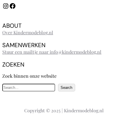
Instagram
Facebook
ABOUT
Over Kindermodeblog.nl
SAMENWERKEN
Stuur een mailtje naar info@kindermodeblog.nl
ZOEKEN
Zoek binnen onze website
Z
Search
o
e
k
Copyright © 2025 | Kindermodeblog.nl
e
n