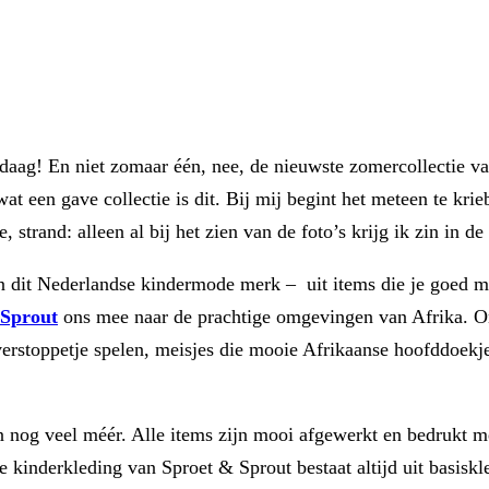
andaag! En niet zomaar één, nee, de nieuwste zomercollectie 
at een gave collectie is dit. Bij mij begint het meteen te krie
 strand: alleen al bij het zien van de foto’s krijg ik zin in d
n dit Nederlandse kindermode merk – uit items die je goed m
 Sprout
ons mee naar de prachtige omgevingen van Afrika. Ont
verstoppetje spelen, meisjes die mooie Afrikaanse hoofddoekj
 en nog veel méér. Alle items zijn mooi afgewerkt en bedrukt m
 kinderkleding van Sproet & Sprout bestaat altijd uit basiskleu