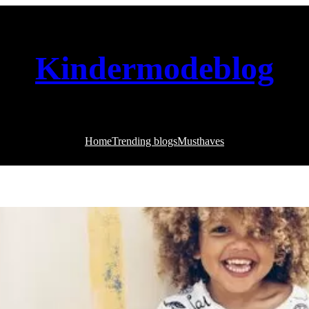
Kindermodeblog
Home
Trending blogs
Musthaves