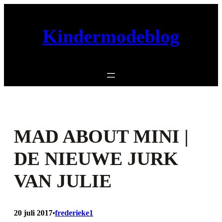
Ga
naar
Kindermodeblog
de
inhoud
MAD ABOUT MINI |
DE NIEUWE JURK
VAN JULIE
20 juli 2017
frederieke1
•