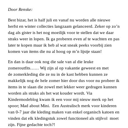
Door Renske:
Best bizar, het is half juli en vanaf nu worden alle nieuwe
herfst en winter collecties langzaam gelanceerd. Zeker op zo’n
dag als gister is het nog moeilijk voor te stellen dat we daar
straks weer in lopen. Ik ga proberen even af te wachten en pas
later te kopen maar ik heb al wat sneak peeks voorbij zien
komen van items die nu al hoog op m’n lijstje staan!
En dan is daar ook nog die sale van al die leuke
zomeroutfits…… Wij zijn al op vakantie geweest en met
de zomerkleding die ze nu in de kast hebben kunnen ze
makkelijk nog de hele zomer hier door dus voor nu probeer ik
items in te slaan die zowel met lekker weer gedragen kunnen
worden als straks als het wat kouder wordt. Via
Kindermodeblog kwam ik een voor mij nieuw merk op het
spoor; Mad about Mini. Een Australisch merk voor kinderen
van 0-7 jaar die kleding maken van enkel organisch katoen en
vinden dat elk kledingstuk zowel functioneel als stijlvol moet
zijn. Fijne gedachte toch?!