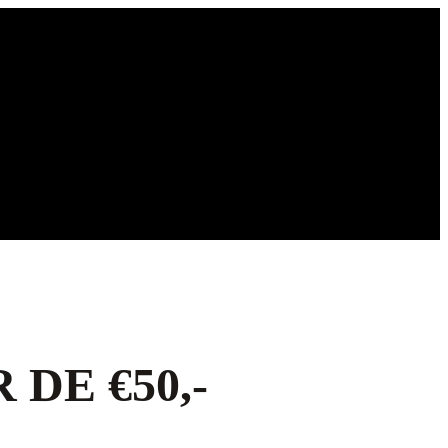
DE €50,-