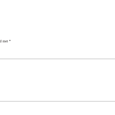
rd met
*