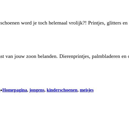
choenen word je toch helemaal vrolijk?! Printjes, glitters en
st van jouw zoon belanden. Dierenprintjes, palmbladeren en 
•
s
Homepagina
, 
jongens
, 
kinderschoenen
, 
meisjes