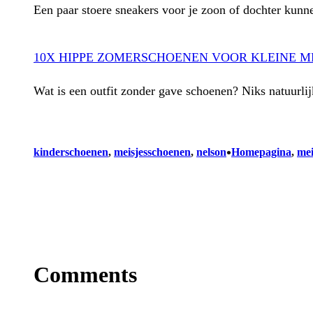
Een paar stoere sneakers voor je zoon of dochter kunne
10X HIPPE ZOMERSCHOENEN VOOR KLEINE ME
Wat is een outfit zonder gave schoenen? Niks natuurli
•
kinderschoenen
, 
meisjesschoenen
, 
nelson
Homepagina
, 
mei
Comments