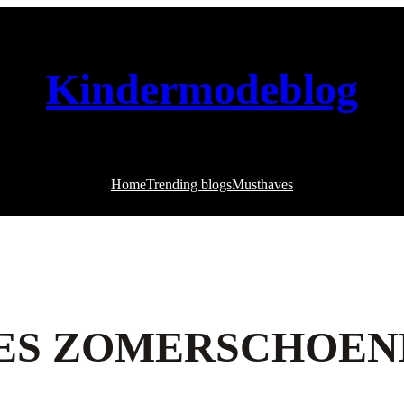
Kindermodeblog
Home
Trending blogs
Musthaves
JES ZOMERSCHOE