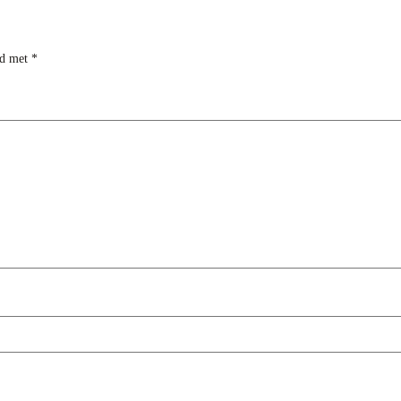
rd met
*