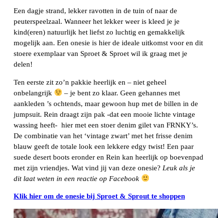
Een dagje strand, lekker ravotten in de tuin of naar de
peuterspeelzaal. Wanneer het lekker weer is kleed je je
kind(eren) natuurlijk het liefst zo luchtig en gemakkelijk
mogelijk aan. Een onesie is hier de ideale uitkomst voor en dit
stoere exemplaar van Sproet & Sproet wil ik graag met je
delen!
Ten eerste zit zo’n pakkie heerlijk en – niet geheel
onbelangrijk
– je bent zo klaar. Geen gehannes met
aankleden ’s ochtends, maar gewoon hup met de billen in de
jumpsuit. Rein draagt zijn pak -dat een mooie lichte vintage
wassing heeft- hier met een stoer denim gilet van FRNKY’s.
De combinatie van het ‘vintage zwart’ met het frisse denim
blauw geeft de totale look een lekkere edgy twist! Een paar
suede desert boots eronder en Rein kan heerlijk op boevenpad
met zijn vriendjes. Wat vind jij van deze onesie?
Leuk als je
dit laat weten in een reactie op Facebook
Klik hier om de onesie bij Sproet & Sprout te shoppen