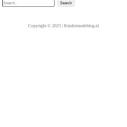
Z
Search
o
e
k
Copyright © 2025 | Kindermodeblog.nl
e
n