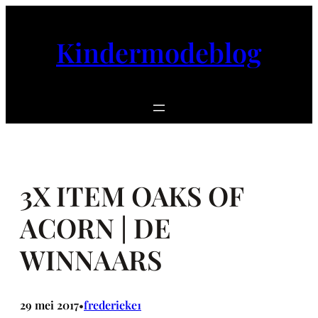
Ga
naar
Kindermodeblog
de
inhoud
3X ITEM OAKS OF
ACORN | DE
WINNAARS
29 mei 2017
frederieke1
•