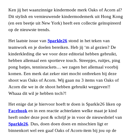
Ken jij het waanzinnige kindermode merk Oaks of Acorn al?
Dit stylish en vernieuwende kindermodemerk uit Hong Kong
(en een beetje uit New York) heeft een collectie geïnspireerd
op de nieuwste trends.
Het laatste issue van
Sparkle26
stond in het teken van
teamwork en je doelen bereiken. Heb jij ‘m al gezien? De
kinderkleding die we voor deze editorial hebben gebruikt,
hebben allemaal een sportieve touch. Streepjes, ruitjes, ping
pong batjes, tennisrackets… we zagen het allemaal voorbij
komen. Een merk dat zeker niet mocht ontbreken bij deze
shoot was Oaks of Acorn. Wij gaan nu 3 items van Oaks of
Acorn die we in de shoot hebben gebruikt weggeven!!
Whaaa dit wil je hebben toch?!
Het enige dat je hiervoor hoeft te doen is Sparkle26 liken op
Facebook
en in een reactie achterlaten welke maat je kind
heeft onder deze post & schrijf je in voor de nieuwsbrief van
Sparkle26
. Dus, doen doen doen en misschien ligt er
binnenkort wel een gaaf Oaks of Acorn-item bij jou op de