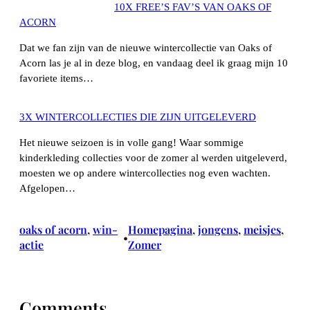
10X FREE’S FAV’S VAN OAKS OF
ACORN
Dat we fan zijn van de nieuwe wintercollectie van Oaks of
Acorn las je al in deze blog, en vandaag deel ik graag mijn 10
favoriete items…
3X WINTERCOLLECTIES DIE ZIJN UITGELEVERD
Het nieuwe seizoen is in volle gang! Waar sommige
kinderkleding collecties voor de zomer al werden uitgeleverd,
moesten we op andere wintercollecties nog even wachten.
Afgelopen…
oaks of acorn
, 
win-
Homepagina
, 
jongens
, 
meisjes
, 
•
actie
Zomer
Comments