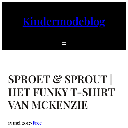
Ga
naar
Kindermodeblog
de
inhoud
SPROET & SPROUT |
HET FUNKY T-SHIRT
VAN MCKENZIE
15 mei 2017
Free
•