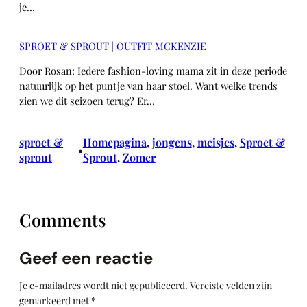
je…
SPROET & SPROUT | OUTFIT MCKENZIE
Door Rosan: Iedere fashion-loving mama zit in deze periode
natuurlijk op het puntje van haar stoel. Want welke trends
zien we dit seizoen terug? Er…
sproet &
Homepagina
, 
jongens
, 
meisjes
, 
Sproet &
•
sprout
Sprout
, 
Zomer
Comments
Geef een reactie
Je e-mailadres wordt niet gepubliceerd.
Vereiste velden zijn
gemarkeerd met
*