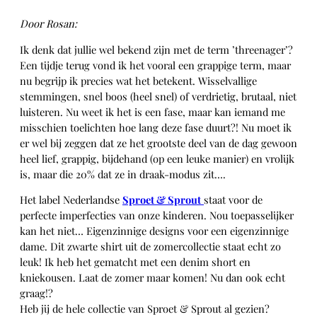
Door Rosan:
Ik denk dat jullie wel bekend zijn met de term ’threenager’?
Een tijdje terug vond ik het vooral een grappige term, maar
nu begrijp ik precies wat het betekent. Wisselvallige
stemmingen, snel boos (heel snel) of verdrietig, brutaal, niet
luisteren. Nu weet ik het is een fase, maar kan iemand me
misschien toelichten hoe lang deze fase duurt?! Nu moet ik
er wel bij zeggen dat ze het grootste deel van de dag gewoon
heel lief, grappig, bijdehand (op een leuke manier) en vrolijk
is, maar die 20% dat ze in draak-modus zit….
Het label Nederlandse
Sproet & Sprout
staat voor de
perfecte imperfecties van onze kinderen. Nou toepasselijker
kan het niet… Eigenzinnige designs voor een eigenzinnige
dame. Dit zwarte shirt uit de zomercollectie staat echt zo
leuk! Ik heb het gematcht met een denim short en
kniekousen. Laat de zomer maar komen! Nu dan ook echt
graag!?
Heb jij de hele collectie van Sproet & Sprout al gezien?