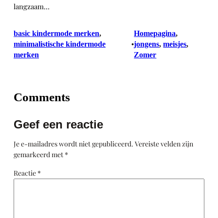
langzaam…
basic kindermode merken
, 
Homepagina
, 
minimalistische kindermode
jongens
, 
meisjes
, 
•
merken
Zomer
Comments
Geef een reactie
Je e-mailadres wordt niet gepubliceerd.
Vereiste velden zijn
gemarkeerd met
*
Reactie
*