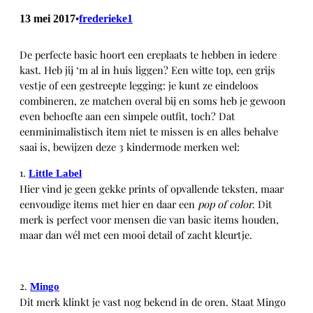
13 mei 2017
frederieke1
•
De perfecte basic hoort een ereplaats te hebben in iedere
kast. Heb jij ‘m al in huis liggen? Een witte top, een grijs
vestje of een gestreepte legging: je kunt ze eindeloos
combineren, ze matchen overal bij en soms heb je gewoon
even behoefte aan een simpele outfit, toch? Dat
eenminimalistisch item niet te missen is en alles behalve
saai is, bewijzen deze 3 kindermode merken wel:
1.
Little Label
Hier vind je geen gekke prints of opvallende teksten, maar
eenvoudige items met hier en daar een
pop of color
. Dit
merk is perfect voor mensen die van basic items houden,
maar dan wél met een mooi detail of zacht kleurtje.
2.
Mingo
Dit merk klinkt je vast nog bekend in de oren. Staat Mingo