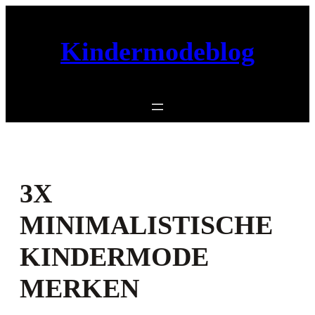
Ga
naar
de
Kindermodeblog
inhoud
3X
MINIMALISTISCHE
KINDERMODE
MERKEN