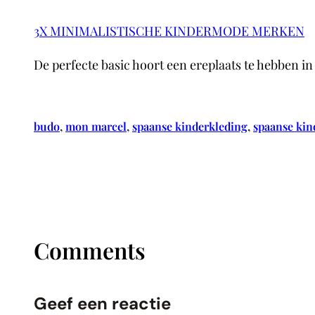
3X MINIMALISTISCHE KINDERMODE MERKEN
De perfecte basic hoort een ereplaats te hebben in i
budo
, 
mon marcel
, 
spaanse kinderkleding
, 
spaanse ki
Comments
Geef een reactie