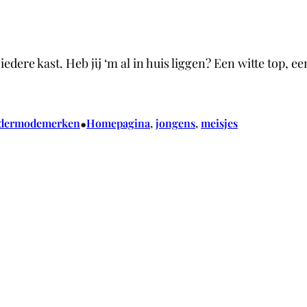
edere kast. Heb jij ‘m al in huis liggen? Een witte top, ee
•
ndermodemerken
Homepagina
, 
jongens
, 
meisjes