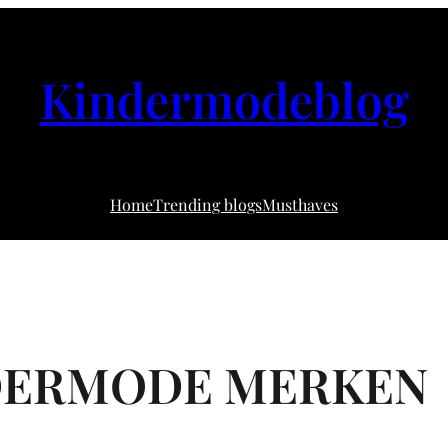
Kindermodeblog
Home
Trending blogs
Musthaves
NDERMODE MERKEN