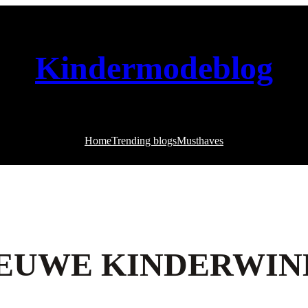
Kindermodeblog
Home
Trending blogs
Musthaves
NIEUWE KINDERWIN