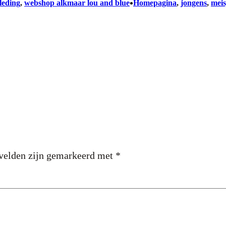
•
leding
, 
webshop alkmaar lou and blue
Homepagina
, 
jongens
, 
meis
 velden zijn gemarkeerd met
*