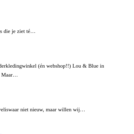
 die je ziet té…
nderkledingwinkel (én webshop!!) Lou & Blue in
bt Maar…
weliswaar niet nieuw, maar willen wij…