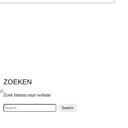
ZOEKEN
nl
Zoek binnen onze website
Z
Search
o
e