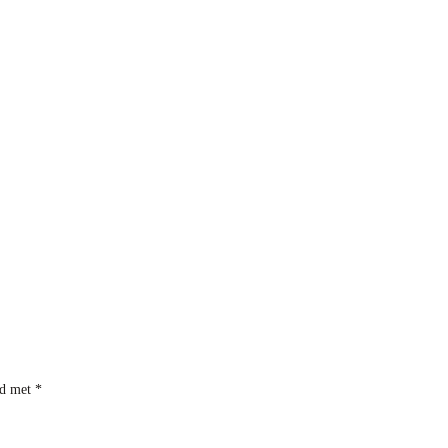
rd met
*