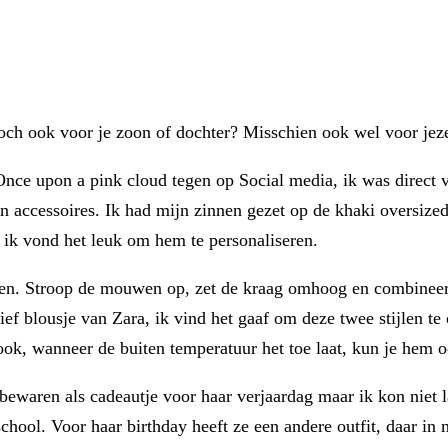
 toch ook voor je zoon of dochter? Misschien ook wel voor jezel
Once upon a pink cloud tegen op Social media, ik was direct 
n accessoires. Ik had mijn zinnen gezet op de khaki oversized
r ik vond het leuk om hem te personaliseren.
akken. Stroop de mouwen op, zet de kraag omhoog en combineer
 lief blousje van Zara, ik vind het gaaf om deze twee stijlen 
 ook, wanneer de buiten temperatuur het toe laat, kun je hem o
bewaren als cadeautje voor haar verjaardag maar ik kon niet l
hool. Voor haar birthday heeft ze een andere outfit, daar in