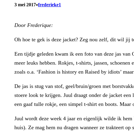
•
3 mei 2017
frederieke1
Door Frederique:
Oh hoe te gek is deze jacket? Zeg nou zelf, dit wil jij
Een tijdje geleden kwam ik een foto van deze jas van 
meer leuks hebben. Rokjes, t-shirts, jassen, schoenen e
zoals o.a. ‘Fashion is history en Raised by idiots’ maa
De jas is stug van stof, geel/bruin/groen met borstv
stoere look te krijgen. Juul draagt onder de jacket een
een gaaf tulle rokje, een simpel t-shirt en boots. Maar
Juul wordt deze week 4 jaar en eigenlijk wilde ik hem 
huis). Ze mag hem nu dragen wanneer ze trakteert op sc