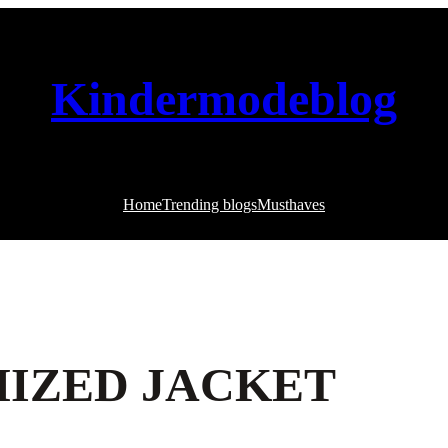
Kindermodeblog
Home
Trending blogs
Musthaves
MIZED JACKET