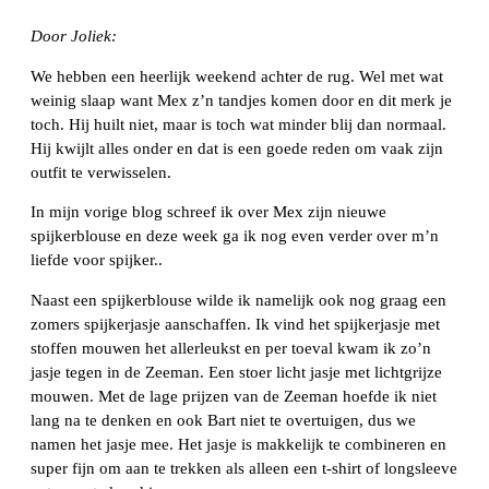
Door Joliek:
We hebben een heerlijk weekend achter de rug. Wel met wat
weinig slaap want Mex z’n tandjes komen door en dit merk je
toch. Hij huilt niet, maar is toch wat minder blij dan normaal.
Hij kwijlt alles onder en dat is een goede reden om vaak zijn
outfit te verwisselen.
In mijn vorige blog schreef ik over Mex zijn nieuwe
spijkerblouse en deze week ga ik nog even verder over m’n
liefde voor spijker..
Naast een spijkerblouse wilde ik namelijk ook nog graag een
zomers spijkerjasje aanschaffen. Ik vind het spijkerjasje met
stoffen mouwen het allerleukst en per toeval kwam ik zo’n
jasje tegen in de Zeeman. Een stoer licht jasje met lichtgrijze
mouwen. Met de lage prijzen van de Zeeman hoefde ik niet
lang na te denken en ook Bart niet te overtuigen, dus we
namen het jasje mee. Het jasje is makkelijk te combineren en
super fijn om aan te trekken als alleen een t-shirt of longsleeve