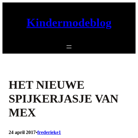
Ga
naar
Kindermodeblog
de
inhoud
HET NIEUWE
SPIJKERJASJE VAN
MEX
24 april 2017
frederieke1
•