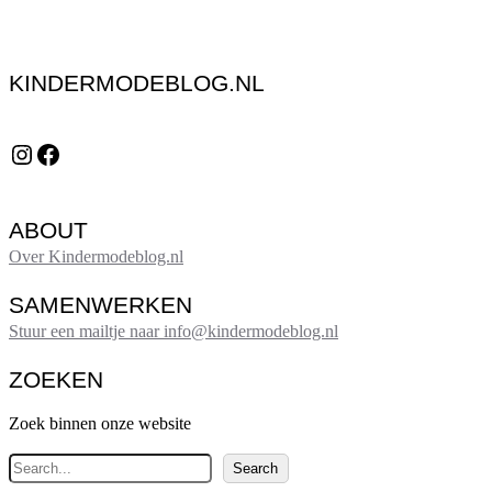
KINDERMODEBLOG.NL
Instagram
Facebook
ABOUT
Over Kindermodeblog.nl
SAMENWERKEN
Stuur een mailtje naar info@kindermodeblog.nl
ZOEKEN
Zoek binnen onze website
Z
Search
o