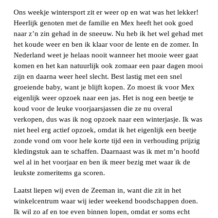
Ons weekje wintersport zit er weer op en wat was het lekker!
Heerlijk genoten met de familie en Mex heeft het ook goed
naar z’n zin gehad in de sneeuw. Nu heb ik het wel gehad met
het koude weer en ben ik klaar voor de lente en de zomer. In
Nederland weet je helaas nooit wanneer het mooie weer gaat
komen en het kan natuurlijk ook zomaar een paar dagen mooi
zijn en daarna weer heel slecht. Best lastig met een snel
groeiende baby, want je blijft kopen. Zo moest ik voor Mex
eigenlijk weer opzoek naar een jas. Het is nog een beetje te
koud voor de leuke voorjaarsjassen die ze nu overal
verkopen, dus was ik nog opzoek naar een winterjasje. Ik was
niet heel erg actief opzoek, omdat ik het eigenlijk een beetje
zonde vond om voor hele korte tijd een in verhouding prijzig
kledingstuk aan te schaffen. Daarnaast was ik met m’n hoofd
wel al in het voorjaar en ben ik meer bezig met waar ik de
leukste zomeritems ga scoren.
Laatst liepen wij even de Zeeman in, want die zit in het
winkelcentrum waar wij ieder weekend boodschappen doen.
Ik wil zo af en toe even binnen lopen, omdat er soms echt