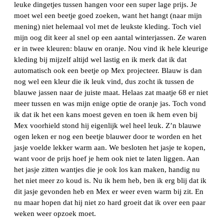
leuke dingetjes tussen hangen voor een super lage prijs. Je
moet wel een beetje goed zoeken, want het hangt (naar mijn
mening) niet helemaal vol met de leukste kleding. Toch viel
mijn oog dit keer al snel op een aantal winterjassen. Ze waren
er in twee kleuren: blauw en oranje. Nou vind ik hele kleurige
kleding bij mijzelf altijd wel lastig en ik merk dat ik dat
automatisch ook een beetje op Mex projecteer. Blauw is dan
nog wel een kleur die ik leuk vind, dus zocht ik tussen de
blauwe jassen naar de juiste maat. Helaas zat maatje 68 er niet
meer tussen en was mijn enige optie de oranje jas. Toch vond
ik dat ik het een kans moest geven en toen ik hem even bij
Mex voorhield stond hij eigenlijk wel heel leuk. Z’n blauwe
ogen leken er nog een beetje blauwer door te worden en het
jasje voelde lekker warm aan. We besloten het jasje te kopen,
want voor de prijs hoef je hem ook niet te laten liggen. Aan
het jasje zitten wantjes die je ook los kan maken, handig nu
het niet meer zo koud is. Nu ik hem heb, ben ik erg blij dat ik
dit jasje gevonden heb en Mex er weer even warm bij zit. En
nu maar hopen dat hij niet zo hard groeit dat ik over een paar
weken weer opzoek moet.