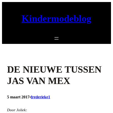
Ga
naar
Kindermodeblog
de
inhoud
DE NIEUWE TUSSEN
JAS VAN MEX
5 maart 2017
frederieke1
•
Door Joliek: