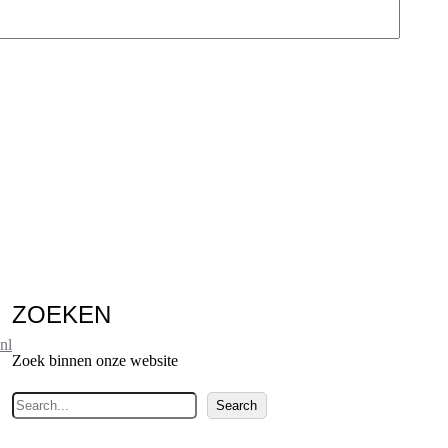
ZOEKEN
nl
Zoek binnen onze website
Z
Search
o