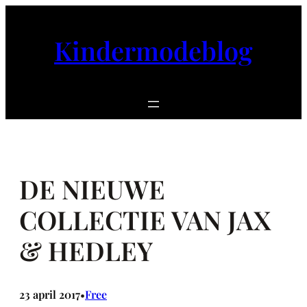
Ga
naar
Kindermodeblog
de
inhoud
DE NIEUWE
COLLECTIE VAN JAX
& HEDLEY
23 april 2017
Free
•