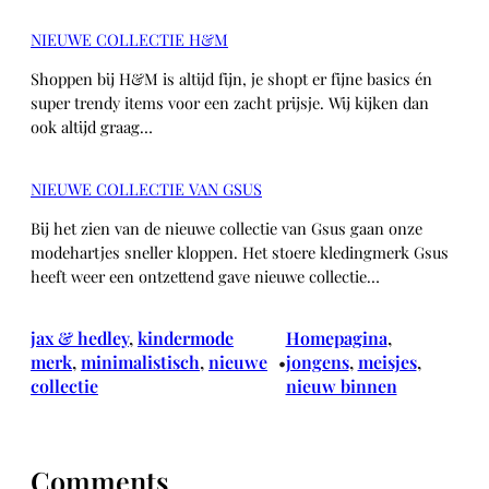
NIEUWE COLLECTIE H&M
Shoppen bij H&M is altijd fijn, je shopt er fijne basics én
super trendy items voor een zacht prijsje. Wij kijken dan
ook altijd graag…
NIEUWE COLLECTIE VAN GSUS
Bij het zien van de nieuwe collectie van Gsus gaan onze
modehartjes sneller kloppen. Het stoere kledingmerk Gsus
heeft weer een ontzettend gave nieuwe collectie…
jax & hedley
, 
kindermode
Homepagina
, 
merk
, 
minimalistisch
, 
nieuwe
jongens
, 
meisjes
, 
•
collectie
nieuw binnen
Comments