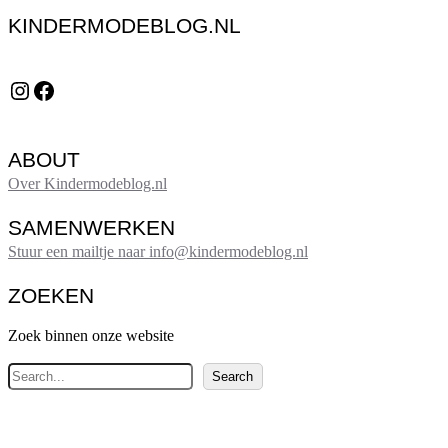
KINDERMODEBLOG.NL
Instagram
Facebook
ABOUT
Over Kindermodeblog.nl
SAMENWERKEN
Stuur een mailtje naar info@kindermodeblog.nl
ZOEKEN
Zoek binnen onze website
Z
Search
o
e
k