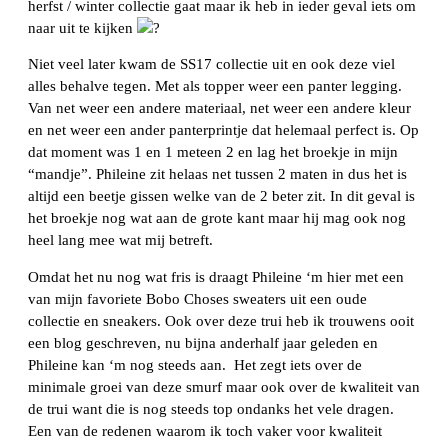
herfst / winter collectie gaat maar ik heb in ieder geval iets om
naar uit te kijken
Niet veel later kwam de SS17 collectie uit en ook deze viel
alles behalve tegen. Met als topper weer een panter legging.
Van net weer een andere materiaal, net weer een andere kleur
en net weer een ander panterprintje dat helemaal perfect is. Op
dat moment was 1 en 1 meteen 2 en lag het broekje in mijn
“mandje”. Phileine zit helaas net tussen 2 maten in dus het is
altijd een beetje gissen welke van de 2 beter zit. In dit geval is
het broekje nog wat aan de grote kant maar hij mag ook nog
heel lang mee wat mij betreft.
Omdat het nu nog wat fris is draagt Phileine ‘m hier met een
van mijn favoriete Bobo Choses sweaters uit een oude
collectie en sneakers. Ook over deze trui heb ik trouwens ooit
een blog geschreven, nu bijna anderhalf jaar geleden en
Phileine kan ‘m nog steeds aan. Het zegt iets over de
minimale groei van deze smurf maar ook over de kwaliteit van
de trui want die is nog steeds top ondanks het vele dragen.
Een van de redenen waarom ik toch vaker voor kwaliteit