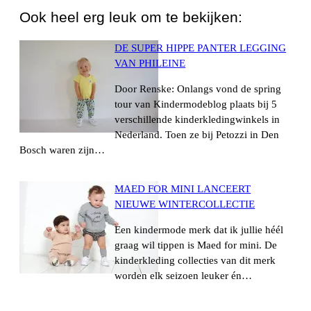
Ook heel erg leuk om te bekijken:
DE SUPER HIPPE PANTER LEGGING
VAN PHILEINE
Door Renske: Onlangs vond de spring
tour van Kindermodeblog plaats bij 5
verschillende kinderkledingwinkels in
Nederland. Toen ze bij Petozzi in Den
Bosch waren zijn…
MAED FOR MINI LANCEERT
NIEUWE WINTERCOLLECTIE
Een kindermode merk dat ik jullie héél
graag wil tippen is Maed for mini. De
kinderkleding collecties van dit merk
worden elk seizoen leuker én…