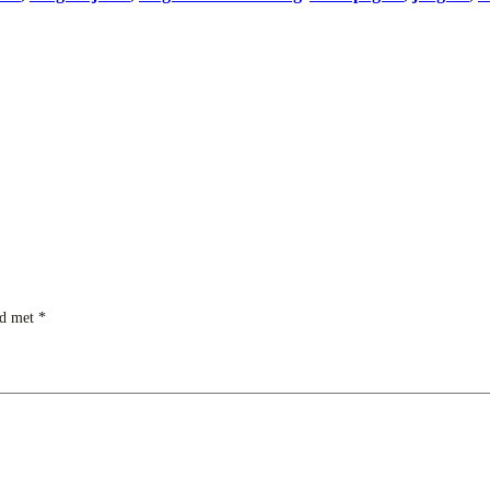
rd met
*