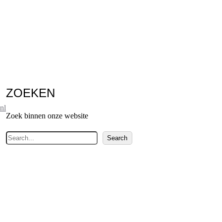
ZOEKEN
nl
Zoek binnen onze website
Z
Search
o
e
k
e
n