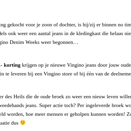
 gekocht voor je zoon of dochter, is hij/zij er binnen no time
ls ook weer een aantal jeans in de kledingkast die helaas nie
Vingino Denim Weeks weer begonnen…
,- korting
krijgen op je nieuwe Vingino jeans door jouw oude 
 in te leveren bij een Vingino store of bij één van de deelne
r des Heils die de oude broek zo weer een nieuw leven wille
 tweedehands jeans. Super actie toch? Per ingeleverde broek 
meld worden, hoe meer mensen er geholpen kunnen worden! Zo
tuatie dus