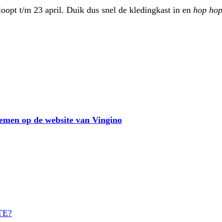
opt t/m 23 april. Duik dus snel de kledingkast in en
hop ho
nemen op de website van Vingino
TE?