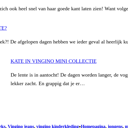
 zich ook heel snel van haar goede kant laten zien! Want vol
TE?
eek?! De afgelopen dagen hebben we ieder geval al heerlijk
KATE IN VINGINO MINI COLLECTIE
De lente is in aantocht! De dagen worden langer, de voge
lekker zacht. En grappig dat je er…
•
eks
, 
Vingino jeans
, 
vingino kinderkleding
Homepagina
, 
jongens
, 
m