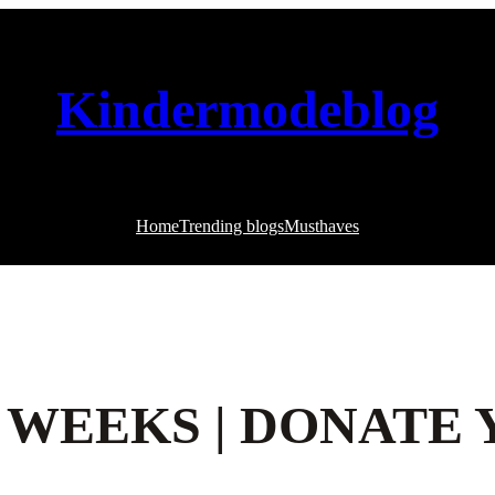
Kindermodeblog
Home
Trending blogs
Musthaves
 WEEKS | DONATE 