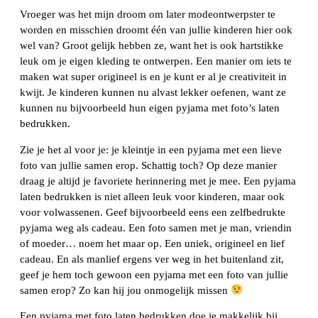
Vroeger was het mijn droom om later modeontwerpster te
worden en misschien droomt één van jullie kinderen hier ook
wel van? Groot gelijk hebben ze, want het is ook hartstikke
leuk om je eigen kleding te ontwerpen. Een manier om iets te
maken wat super origineel is en je kunt er al je creativiteit in
kwijt. Je kinderen kunnen nu alvast lekker oefenen, want ze
kunnen nu bijvoorbeeld hun eigen pyjama met foto’s laten
bedrukken.
Zie je het al voor je: je kleintje in een pyjama met een lieve
foto van jullie samen erop. Schattig toch? Op deze manier
draag je altijd je favoriete herinnering met je mee. Een pyjama
laten bedrukken is niet alleen leuk voor kinderen, maar ook
voor volwassenen. Geef bijvoorbeeld eens een zelfbedrukte
pyjama weg als cadeau. Een foto samen met je man, vriendin
of moeder… noem het maar op. Een uniek, origineel en lief
cadeau. En als manlief ergens ver weg in het buitenland zit,
geef je hem toch gewoon een pyjama met een foto van jullie
samen erop? Zo kan hij jou onmogelijk missen
Een pyjama met foto laten bedrukken doe je makkelijk bij