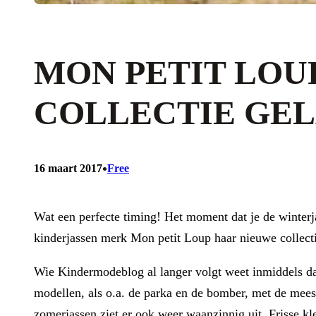
MON PETIT LOU
COLLECTIE GE
•
16 maart 2017
Free
Wat een perfecte timing! Het moment dat je de winterja
kinderjassen merk Mon petit Loup haar nieuwe collect
Wie Kindermodeblog al langer volgt weet inmiddels da
modellen, als o.a. de parka en de bomber, met de meest 
zomerjassen ziet er ook weer waanzinnig uit. Frisse kl