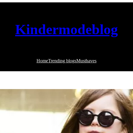
Kindermodeblog
Home
Trending blogs
Musthaves