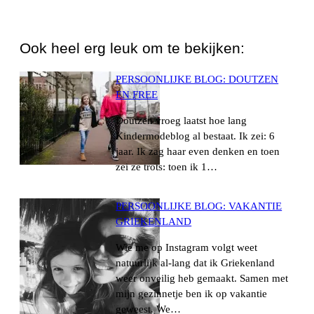
WhatsApp
Ook heel erg leuk om te bekijken:
PERSOONLIJKE BLOG: DOUTZEN
EN FREE
Doutzen vroeg laatst hoe lang
Kindermodeblog al bestaat. Ik zei: 6
jaar. Ik zag haar even denken en toen
zei ze trots: toen ik 1…
PERSOONLIJKE BLOG: VAKANTIE
GRIEKENLAND
Wie me op Instagram volgt weet
natuurlijk al-lang dat ik Griekenland
weer onveilig heb gemaakt. Samen met
mijn gezinnetje ben ik op vakantie
geweest. We…