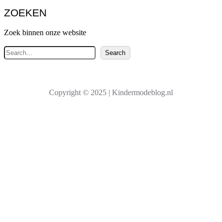
ZOEKEN
Zoek binnen onze website
Z
Search
o
e
k
Copyright © 2025 | Kindermodeblog.nl
e
n