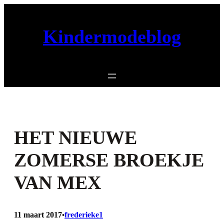
Ga
naar
Kindermodeblog
de
inhoud
HET NIEUWE
ZOMERSE BROEKJE
VAN MEX
11 maart 2017
frederieke1
•