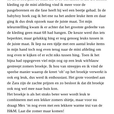
kleding op de mini afdeling vind ik meer voor de
pasgeborenen en die fase heeft hij wel een beetje gehad. In de
babyboy hoek zag ik het ene na het andere leuke item en daar
ging ik dus druk opzoek naar de juiste maat. Tot mijn
teleurstellling kwam ik er achter dat het grootste gedeelte van
de kleding geen maat 68 had hangen. De keuze werd dus iets
beperkter, maar gelukkig hing er nog genoeg leuks tussen in
de juiste maat. Ik liep na een tijdje met een aantal leuke items
in mijn hand toch nog even terug naar de mini afdeling om
nog even te kijken of er echt niks tussen hing. Toen ik het
bijna had opgegeven viel mijn oog op een leuk wit/blauw
gestreept zomers broekje. Ik hou van streepjes en ik vind de
speelse manier waarop de kreet ‘oh’ op het broekje verwerkt is
ook erg leuk, dus werd ik enthousiast. Het grote voordeel aan
de Zara zijn de zachte prijzen en zo besloot ik dat dit broekje
ook nog wel mee naar huis kon.
Het broekje is als het straks beter weer wordt leuk te
combineren met een lekker zomers shirtje, maar voor nu
draagt Mex ‘m nog even met een lekkere warme trui van de
H&M. Laat die zomer maar komen!