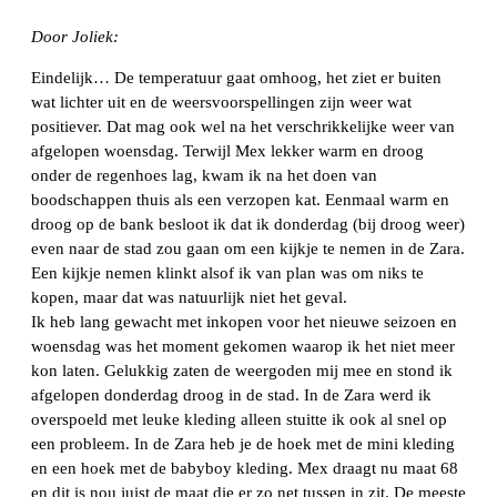
Door Joliek:
Eindelijk… De temperatuur gaat omhoog, het ziet er buiten
wat lichter uit en de weersvoorspellingen zijn weer wat
positiever. Dat mag ook wel na het verschrikkelijke weer van
afgelopen woensdag. Terwijl Mex lekker warm en droog
onder de regenhoes lag, kwam ik na het doen van
boodschappen thuis als een verzopen kat. Eenmaal warm en
droog op de bank besloot ik dat ik donderdag (bij droog weer)
even naar de stad zou gaan om een kijkje te nemen in de Zara.
Een kijkje nemen klinkt alsof ik van plan was om niks te
kopen, maar dat was natuurlijk niet het geval.
Ik heb lang gewacht met inkopen voor het nieuwe seizoen en
woensdag was het moment gekomen waarop ik het niet meer
kon laten. Gelukkig zaten de weergoden mij mee en stond ik
afgelopen donderdag droog in de stad. In de Zara werd ik
overspoeld met leuke kleding alleen stuitte ik ook al snel op
een probleem. In de Zara heb je de hoek met de mini kleding
en een hoek met de babyboy kleding. Mex draagt nu maat 68
en dit is nou juist de maat die er zo net tussen in zit. De meeste