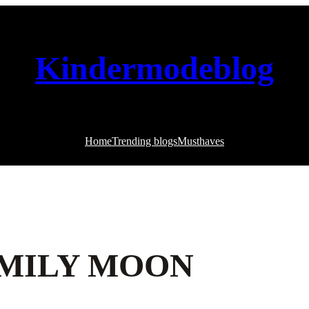
Kindermodeblog
Home
Trending blogs
Musthaves
EMILY MOON