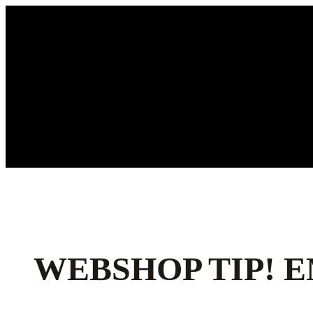
Ga
naar
de
inhoud
WEBSHOP TIP! 