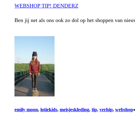
WEBSHOP TIP! DENDERZ
Ben jij net als ons ook zo dol op het shoppen van ni
emily moon
, 
lotiekids
, 
meisjeskleding
, 
tip
, 
verhip
, 
webshop