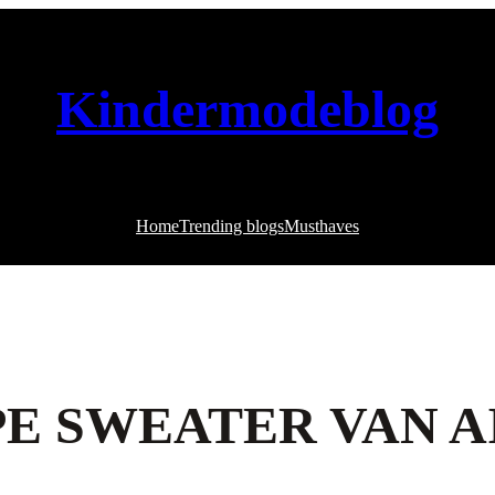
Kindermodeblog
Home
Trending blogs
Musthaves
PE SWEATER VAN 