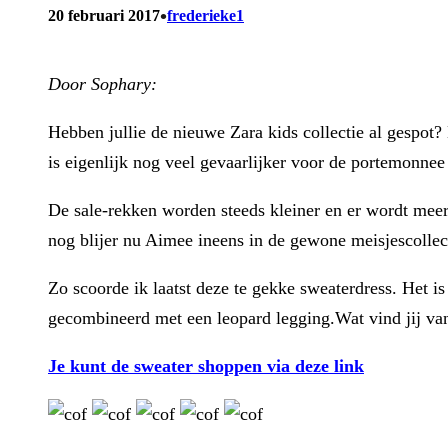
•
20 februari 2017
frederieke1
Door Sophary:
Hebben jullie de nieuwe Zara kids collectie al gespot?
is eigenlijk nog veel gevaarlijker voor de portemonnee 
De sale-rekken worden steeds kleiner en er wordt meer 
nog blijer nu Aimee ineens in de gewone meisjescollec
Zo scoorde ik laatst deze te gekke sweaterdress. Het i
gecombineerd met een leopard legging.Wat vind jij va
Je kunt de sweater shoppen via deze link