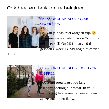
Ook heel erg leuk om te bekijken:
PERSOONLIJKE BLOG OVER
SPARKLE26
Het kan je haast niet ontgaan zijn
Mijn nieuwe website Sparkle26.com is
gelanceerd!!! Op 26 januari, 10 dagen
geleden alweer! Ik had nog niet eerder
de tijd…
PERSOONLIJKE BLOG: DOUTZEN
EN FREE
Doutzen vroeg laatst hoe lang
Kindermodeblog al bestaat. Ik zei: 6
jaar. Ik zag haar even denken en toen
zei ze trots: toen ik 1…