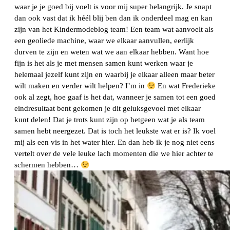
waar je je goed bij voelt is voor mij super belangrijk. Je snapt
dan ook vast dat ik héél blij ben dan ik onderdeel mag en kan
zijn van het Kindermodeblog team! Een team wat aanvoelt als
een geoliede machine, waar we elkaar aanvullen, eerlijk
durven te zijn en weten wat we aan elkaar hebben. Want hoe
fijn is het als je met mensen samen kunt werken waar je
helemaal jezelf kunt zijn en waarbij je elkaar alleen maar beter
wilt maken en verder wilt helpen? I’m in
En wat Frederieke
ook al zegt, hoe gaaf is het dat, wanneer je samen tot een goed
eindresultaat bent gekomen je dit geluksgevoel met elkaar
kunt delen! Dat je trots kunt zijn op hetgeen wat je als team
samen hebt neergezet. Dat is toch het leukste wat er is? Ik voel
mij als een vis in het water hier. En dan heb ik je nog niet eens
vertelt over de vele leuke lach momenten die we hier achter te
schermen hebben…