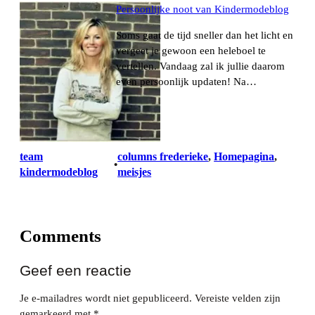
Persoonlijke noot van Kindermodeblog
Soms gaat de tijd sneller dan het licht en
vergeet je gewoon een heleboel te
vertellen. Vandaag zal ik jullie daarom
even persoonlijk updaten! Na…
team
columns frederieke
, 
Homepagina
, 
•
kindermodeblog
meisjes
Comments
Geef een reactie
Je e-mailadres wordt niet gepubliceerd.
Vereiste velden zijn
gemarkeerd met
*