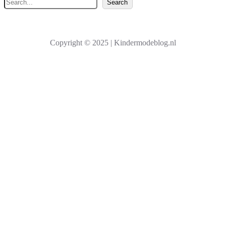
Z
Search
o
e
k
Copyright © 2025 | Kindermodeblog.nl
e
n