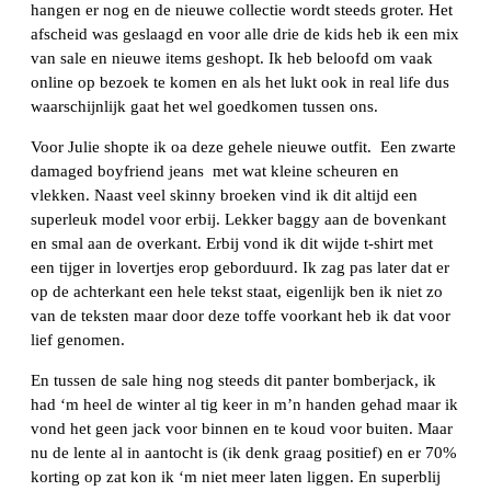
hangen er nog en de nieuwe collectie wordt steeds groter. Het
afscheid was geslaagd en voor alle drie de kids heb ik een mix
van sale en nieuwe items geshopt. Ik heb beloofd om vaak
online op bezoek te komen en als het lukt ook in real life dus
waarschijnlijk gaat het wel goedkomen tussen ons.
Voor Julie shopte ik oa deze gehele nieuwe outfit. Een zwarte
damaged boyfriend jeans met wat kleine scheuren en
vlekken. Naast veel skinny broeken vind ik dit altijd een
superleuk model voor erbij. Lekker baggy aan de bovenkant
en smal aan de overkant. Erbij vond ik dit wijde t-shirt met
een tijger in lovertjes erop geborduurd. Ik zag pas later dat er
op de achterkant een hele tekst staat, eigenlijk ben ik niet zo
van de teksten maar door deze toffe voorkant heb ik dat voor
lief genomen.
En tussen de sale hing nog steeds dit panter bomberjack, ik
had ‘m heel de winter al tig keer in m’n handen gehad maar ik
vond het geen jack voor binnen en te koud voor buiten. Maar
nu de lente al in aantocht is (ik denk graag positief) en er 70%
korting op zat kon ik ‘m niet meer laten liggen. En superblij