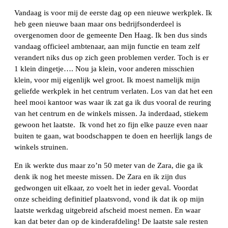
Vandaag is voor mij de eerste dag op een nieuwe werkplek. Ik
heb geen nieuwe baan maar ons bedrijfsonderdeel is
overgenomen door de gemeente Den Haag. Ik ben dus sinds
vandaag officieel ambtenaar, aan mijn functie en team zelf
verandert niks dus op zich geen problemen verder. Toch is er
1 klein dingetje…. Nou ja klein, voor anderen misschien
klein, voor mij eigenlijk wel groot. Ik moest namelijk mijn
geliefde werkplek in het centrum verlaten. Los van dat het een
heel mooi kantoor was waar ik zat ga ik dus vooral de reuring
van het centrum en de winkels missen. Ja inderdaad, stiekem
gewoon het laatste. Ik vond het zo fijn elke pauze even naar
buiten te gaan, wat boodschappen te doen en heerlijk langs de
winkels struinen.
En ik werkte dus maar zo’n 50 meter van de Zara, die ga ik
denk ik nog het meeste missen. De Zara en ik zijn dus
gedwongen uit elkaar, zo voelt het in ieder geval. Voordat
onze scheiding definitief plaatsvond, vond ik dat ik op mijn
laatste werkdag uitgebreid afscheid moest nemen. En waar
kan dat beter dan op de kinderafdeling! De laatste sale resten