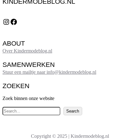
KINDERMODEBLOG.NL
Instagram
Facebook
ABOUT
Over Kindermodeblog.nl
SAMENWERKEN
Stuur een mailtje naar info@kindermodeblog.nl
ZOEKEN
Zoek binnen onze website
Z
Search
o
e
k
Copyright © 2025 | Kindermodeblog.nl
e