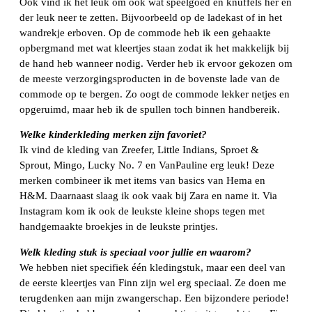
Ook vind ik het leuk om ook wat speelgoed en knuffels her en
der leuk neer te zetten. Bijvoorbeeld op de ladekast of in het
wandrekje erboven. Op de commode heb ik een gehaakte
opbergmand met wat kleertjes staan zodat ik het makkelijk bij
de hand heb wanneer nodig. Verder heb ik ervoor gekozen om
de meeste verzorgingsproducten in de bovenste lade van de
commode op te bergen. Zo oogt de commode lekker netjes en
opgeruimd, maar heb ik de spullen toch binnen handbereik.
Welke kinderkleding merken zijn favoriet?
Ik vind de kleding van Zreefer, Little Indians, Sproet &
Sprout, Mingo, Lucky No. 7 en VanPauline erg leuk! Deze
merken combineer ik met items van basics van Hema en
H&M. Daarnaast slaag ik ook vaak bij Zara en name it. Via
Instagram kom ik ook de leukste kleine shops tegen met
handgemaakte broekjes in de leukste printjes.
Welk kleding stuk is speciaal voor jullie en waarom?
We hebben niet specifiek één kledingstuk, maar een deel van
de eerste kleertjes van Finn zijn wel erg speciaal. Ze doen me
terugdenken aan mijn zwangerschap. Een bijzondere periode!