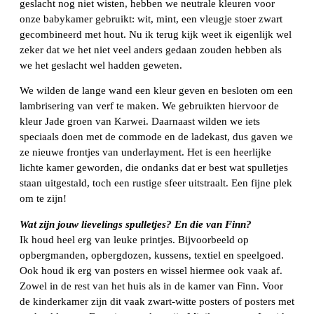
geslacht nog niet wisten, hebben we neutrale kleuren voor
onze babykamer gebruikt: wit, mint, een vleugje stoer zwart
gecombineerd met hout. Nu ik terug kijk weet ik eigenlijk wel
zeker dat we het niet veel anders gedaan zouden hebben als
we het geslacht wel hadden geweten.
We wilden de lange wand een kleur geven en besloten om een
lambrisering van verf te maken. We gebruikten hiervoor de
kleur Jade groen van Karwei. Daarnaast wilden we iets
speciaals doen met de commode en de ladekast, dus gaven we
ze nieuwe frontjes van underlayment. Het is een heerlijke
lichte kamer geworden, die ondanks dat er best wat spulletjes
staan uitgestald, toch een rustige sfeer uitstraalt. Een fijne plek
om te zijn!
Wat zijn jouw lievelings spulletjes? En die van Finn?
Ik houd heel erg van leuke printjes. Bijvoorbeeld op
opbergmanden, opbergdozen, kussens, textiel en speelgoed.
Ook houd ik erg van posters en wissel hiermee ook vaak af.
Zowel in de rest van het huis als in de kamer van Finn. Voor
de kinderkamer zijn dit vaak zwart-witte posters of posters met