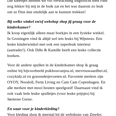
Die kleertjes hebben we vol verwachting uitgezocht toen Finn
nog lekker bij mij in de buik zat en het was daarom zo leuk
om ze Finn dan eindelijk aan te kunnen trekken!
Bij welke winkel en/of webshop shop jij graag voor de
kinderkamer?
Ik koop eigenlijk alleen maar boekjes in een fysieke winkel.
In Groningen vind ik altijd wel iets leuks bij Wijsneus. Een
leuke kinderwinkel met ook een superleuk interieur
(aanrader!). Ook Dille & Kamille heeft een leuke collectie
boeken.
Voor de andere spullen in de kinderkamer shop ik graag
online bij bijvoorbeeld psikhouvanjou.nl, mevrouwaardbei.nl,
cozykidz.nl en grasonderjevoeten.nl. Favoriete merken zijn
OYOY, Noodoll, Ferm Living en Cam Cam Copenhagen. En
alle merken met mooi houten speelgoed! Daarnaast vind ik
ook vaak hele leuke spulletjes (voor leuke prijsjes) bij
Søstrene Grene.
En waar voor je kinderkleding?
Voor kleding shop ik meestal bij de webshops van Zreefer,