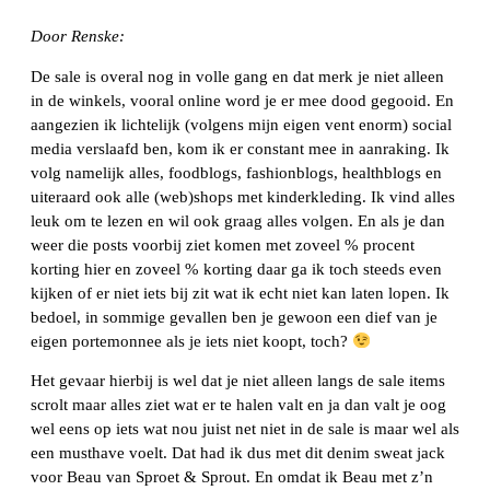
Door Renske:
De sale is overal nog in volle gang en dat merk je niet alleen
in de winkels, vooral online word je er mee dood gegooid.
En
aangezien ik lichtelijk (volgens mijn eigen vent enorm) social
media verslaafd ben, kom ik er constant mee in aanraking.
Ik
volg namelijk alles, foodblogs, fashionblogs, healthblogs en
uiteraard ook alle (web)shops met kinderkleding. Ik vind alles
leuk om te lezen en wil ook graag alles volgen.
En als je dan
weer die posts voorbij ziet komen met zoveel % procent
korting hier en zoveel % korting daar ga ik toch steeds even
kijken of er niet iets bij zit wat ik echt niet kan laten lopen. Ik
bedoel, in sommige gevallen ben je gewoon een dief van je
eigen portemonnee als je iets niet koopt, toch?
Het gevaar hierbij is wel dat je niet alleen langs de sale items
scrolt maar alles ziet wat er te halen valt en ja dan valt je oog
wel eens op iets wat nou juist net niet in de sale is maar wel als
een musthave voelt. Dat had ik dus met dit denim sweat jack
voor Beau van Sproet & Sprout. En omdat ik Beau met z’n