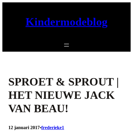
Ga
naar
Kindermodeblog
de
inhoud
SPROET & SPROUT |
HET NIEUWE JACK
VAN BEAU!
12 januari 2017
frederieke1
•