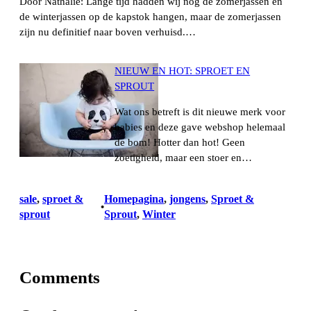
Door Nathalie: Lange tijd hadden wij nog de zomerjassen en
de winterjassen op de kapstok hangen, maar de zomerjassen
zijn nu definitief naar boven verhuisd.…
NIEUW EN HOT: SPROET EN
SPROUT
Wat ons betreft is dit nieuwe merk voor
babies en deze gave webshop helemaal
de bom! Hotter dan hot! Geen
zoetigheid, maar een stoer en…
sale
, 
sproet &
Homepagina
, 
jongens
, 
Sproet &
•
sprout
Sprout
, 
Winter
Comments