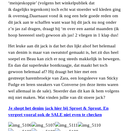
‘meisjeskoppie’ (volgens het winkelpubliek dat
ik dagelijks tegenkom) toch echt wat stoerder wil kleden ging
ik overstag.Daarnaast vond ik nog een hele goede reden om
dit jack aan te schaffen want waar hij dit jack nu nog onder
z’n jas zal dragen, draagt hij ‘m over een aantal maanden (ik
hoop heeeeeel snel) gewoon als jas! 2 vliegen in 1 klap dus!
Het leuke aan dit jack is dat het dus lijkt alsof het helemaal
van denim is maar van sweatstof gemaakt is, het zit dus heel
soepel en Beau kan zich er nog steeds makkelijk in bewegen.
En dan dat superleuke bontkraagje, dat maakt het toch
gewoon helemaal af? Hij draagt het hier met een
gestreept harembroekje van Zara, een longsleeve van Sticky
Fudge en leren sneakers van Converse (en deze items waren
wel allemaal in de sale). Stoerder dan dit kan ik hem volgens
mij niet maken. Wat vinden jullie van dit stoere jack?
Je shopt het denim jack hier bij Sproet & Sprout. En
vergeet vooral ook de SALE niet even te checken