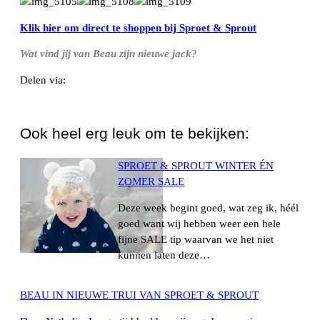
Klik hier om direct te shoppen bij Sproet & Sprout
Wat vind jij van Beau zijn nieuwe jack?
Delen via:
WhatsApp
Ook heel erg leuk om te bekijken:
SPROET & SPROUT WINTER ÉN
ZOMER SALE
Deze week begint goed, wat zeg ik, héél
goed want wij hebben weer een hele
fijne SALE tip waarvan we het niet
kunnen laten deze…
BEAU IN NIEUWE TRUI VAN SPROET & SPROUT