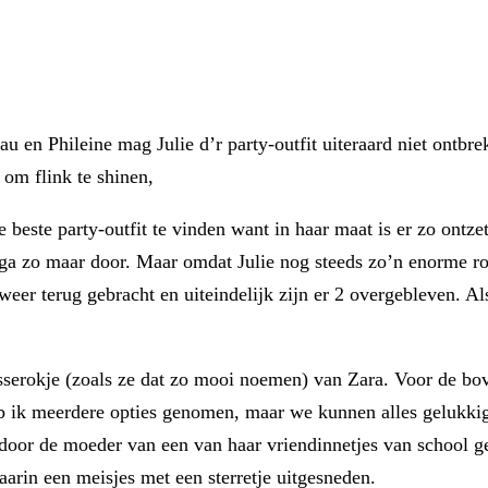
u en Phileine mag Julie d’r party-outfit uiteraard niet ontbrek
 om flink te shinen,
beste party-outfit te vinden want in haar maat is er zo ontzet
en ga zo maar door. Maar omdat Julie nog steeds zo’n enorme r
er terug gebracht en uiteindelijk zijn er 2 overgebleven. Als 
plisserokje (zoals ze dat zo mooi noemen) van Zara. Voor de b
eb ik meerdere opties genomen, maar we kunnen alles gelukk
 door de moeder van een van haar vriendinnetjes van school get
daarin een meisjes met een sterretje uitgesneden.