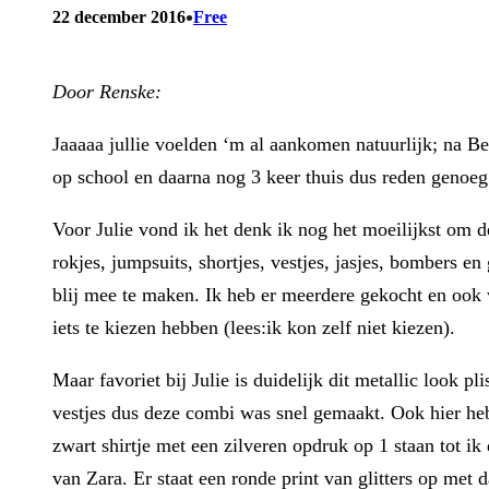
•
22 december 2016
Free
Door Renske:
Jaaaaa jullie voelden ‘m al aankomen natuurlijk; na Bea
op school en daarna nog 3 keer thuis dus reden genoeg
Voor Julie vond ik het denk ik nog het moeilijkst om de 
rokjes, jumpsuits, shortjes, vestjes, jasjes, bombers 
blij mee te maken. Ik heb er meerdere gekocht en ook we
iets te kiezen hebben (lees:ik kon zelf niet kiezen).
Maar favoriet bij Julie is duidelijk dit metallic look 
vestjes dus deze combi was snel gemaakt. Ook hier h
zwart shirtje met een zilveren opdruk op 1 staan tot ik
van Zara. Er staat een ronde print van glitters op met 