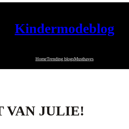
Kindermodeblog
Home
Trending blogs
Musthaves
 VAN JULIE!