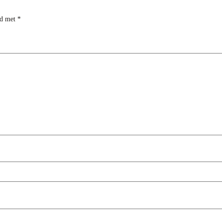
rd met
*