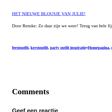
HET NIEUWE BLOUSJE VAN JULIE!
Door Renske: Zo daar zijn we weer! Terug van hele fi
•
feestoutfit
, 
kerstoutfit
, 
party outfit inspiratie
Homepagina
, 
Comments
Geef een reactie