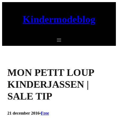
Ga
naar
Kindermodeblog
de
inhoud
MON PETIT LOUP
KINDERJASSEN |
SALE TIP
21 december 2016
Free
•