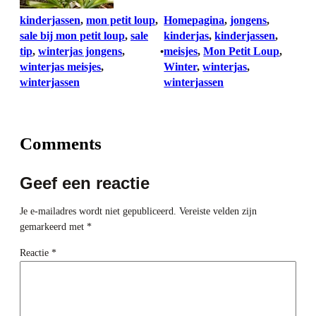
kinderjassen
, 
mon petit loup
, 
Homepagina
, 
jongens
, 
sale bij mon petit loup
, 
sale
kinderjas
, 
kinderjassen
, 
tip
, 
winterjas jongens
, 
meisjes
, 
Mon Petit Loup
, 
•
winterjas meisjes
, 
Winter
, 
winterjas
, 
winterjassen
winterjassen
Comments
Geef een reactie
Je e-mailadres wordt niet gepubliceerd.
Vereiste velden zijn
gemarkeerd met
*
Reactie
*