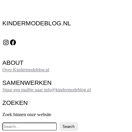
KINDERMODEBLOG.NL
Instagram
Facebook
ABOUT
Over Kindermodeblog.nl
SAMENWERKEN
Stuur een mailtje naar info@kindermodeblog.nl
ZOEKEN
Zoek binnen onze website
Z
Search
o