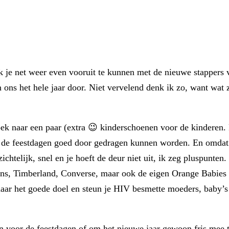
 je net weer even vooruit te kunnen met de nieuwe stappers va
 ons het hele jaar door. Niet vervelend denk ik zo, want wat 
oek naar een paar (extra 😉 kinderschoenen voor de kinderen.
k na de feestdagen goed door gedragen kunnen worden. En omda
chtelijk, snel en je hoeft de deur niet uit, ik zeg pluspunten.
s, Timberland, Converse, maar ook de eigen Orange Babies s
naar het goede doel en steun je HIV besmette moeders, baby’s
 voor de feestdagen of om het nieuwe jaar gewoon fris mee te