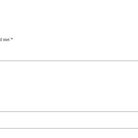
rd met
*