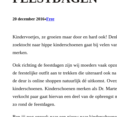
•
20 december 2016
Free
Kindervoetjes, ze groeien maar door en hard ook! Denk
zoektocht naar hippe kinderschoenen gaat bij velen van
merken.
Ook richting de feestdagen zijn wij moeders vaak opz
de feestelijke outfit aan te trekken die uiteraard oo
de deur is online shoppen natuurlijk dé uitkomst. Overzi
kinderschoenen. Kinderschoenen merken als Dr. Marten
verkocht paar gaat hiervan een deel van de opbrengst 
zo rond de feestdagen.
Ben jij nog opzoek naar een nieuw paar kinderschoenen