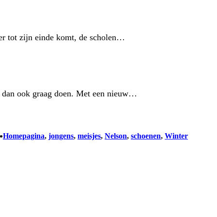
er tot zijn einde komt, de scholen…
rs dan ook graag doen. Met een nieuw…
•
Homepagina
, 
jongens
, 
meisjes
, 
Nelson
, 
schoenen
, 
Winter