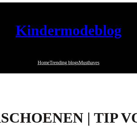
Kindermodeblog
Home
Trending blogs
Musthaves
SCHOENEN | TIP V