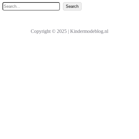
Z
Search
o
e
k
Copyright © 2025 | Kindermodeblog.nl
e
n