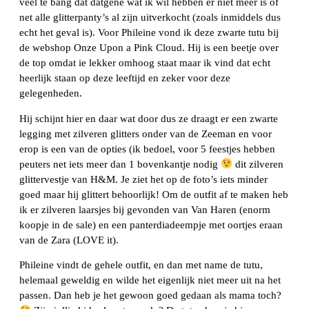
veel te bang dat datgene wat ik wil hebben er niet meer is of
net alle glitterpanty’s al zijn uitverkocht (zoals inmiddels dus
echt het geval is). Voor Phileine vond ik deze zwarte tutu bij
de webshop Onze Upon a Pink Cloud. Hij is een beetje over
de top omdat ie lekker omhoog staat maar ik vind dat echt
heerlijk staan op deze leeftijd en zeker voor deze
gelegenheden.
Hij schijnt hier en daar wat door dus ze draagt er een zwarte
legging met zilveren glitters onder van de Zeeman en voor
erop is een van de opties (ik bedoel, voor 5 feestjes hebben
peuters net iets meer dan 1 bovenkantje nodig
dit zilveren
glittervestje van H&M. Je ziet het op de foto’s iets minder
goed maar hij glittert behoorlijk! Om de outfit af te maken heb
ik er zilveren laarsjes bij gevonden van Van Haren (enorm
koopje in de sale) en een panterdiadeempje met oortjes eraan
van de Zara (LOVE it).
Phileine vindt de gehele outfit, en dan met name de tutu,
helemaal geweldig en wilde het eigenlijk niet meer uit na het
passen. Dan heb je het gewoon goed gedaan als mama toch?