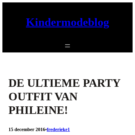
Ga
naar
Kindermodeblog
de
inhoud
DE ULTIEME PARTY
OUTFIT VAN
PHILEINE!
15 december 2016
frederieke1
•