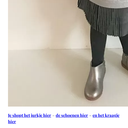
Je shopt het jurkje hier
–
de schoenen hier
–
en het kraagje
hier