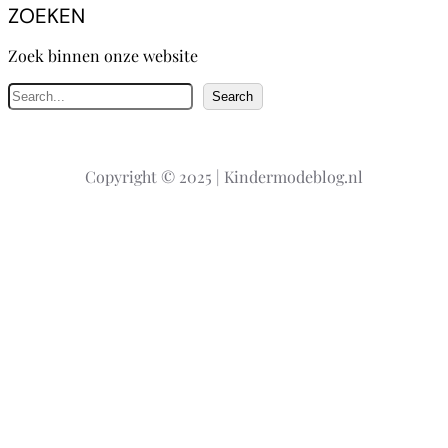
ZOEKEN
Zoek binnen onze website
Z
Search
o
e
k
Copyright © 2025 | Kindermodeblog.nl
e
n