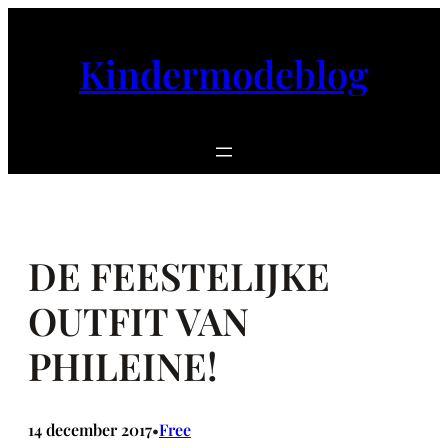
Ga
naar
Kindermodeblog
de
inhoud
DE FEESTELIJKE
OUTFIT VAN
PHILEINE!
14 december 2017
Free
•