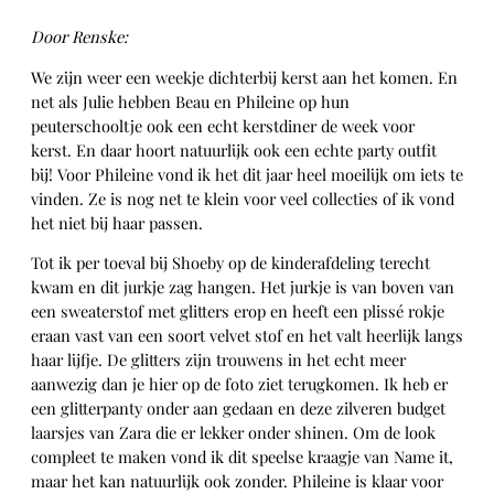
Door Renske:
We zijn weer een weekje dichterbij kerst aan het komen. En
net als Julie hebben Beau en Phileine op hun
peuterschooltje ook een echt kerstdiner de week voor
kerst. En daar hoort natuurlijk ook een echte party outfit
bij! Voor Phileine vond ik het dit jaar heel moeilijk om iets te
vinden. Ze is nog net te klein voor veel collecties of ik vond
het niet bij haar passen.
Tot ik per toeval bij Shoeby op de kinderafdeling terecht
kwam en dit jurkje zag hangen. Het jurkje is van boven van
een sweaterstof met glitters erop en heeft een plissé rokje
eraan vast van een soort velvet stof en het valt heerlijk langs
haar lijfje. De glitters zijn trouwens in het echt meer
aanwezig dan je hier op de foto ziet terugkomen. Ik heb er
een glitterpanty onder aan gedaan en deze zilveren budget
laarsjes van Zara die er lekker onder shinen. Om de look
compleet te maken vond ik dit speelse kraagje van Name it,
maar het kan natuurlijk ook zonder. Phileine is klaar voor