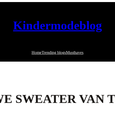
Kindermodeblog
Home
Trending blogs
Musthaves
UWE SWEATER VAN 