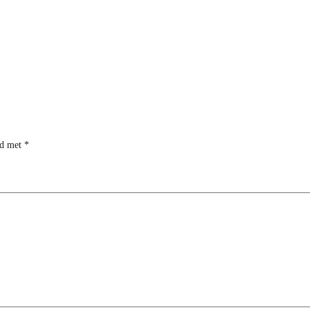
rd met
*