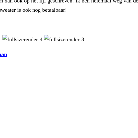
hem dan ook op het lijf geschreven. Ik ben helemaal weg van d
 sweater is ook nog betaalbaar!
aan