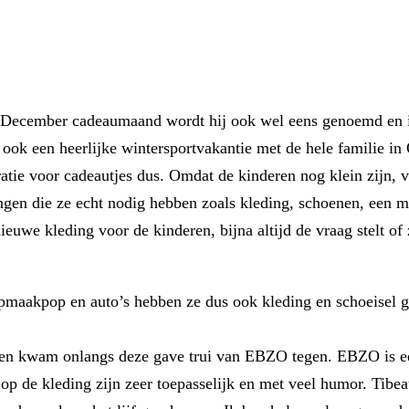
r. December cadeaumaand wordt hij ook wel eens genoemd en 
s ook een heerlijke wintersportvakantie met de hele familie in
tie voor cadeautjes dus. Omdat de kinderen nog klein zijn, vi
ngen die ze echt nodig hebben zoals kleding, schoenen, een m
euwe kleding voor de kinderen, bijna altijd de vraag stelt o
 opmaakpop en auto’s hebben ze dus ook kleding en schoeisel 
st en kwam onlangs deze gave trui van EBZO tegen. EBZO is
 de kleding zijn zeer toepasselijk en met veel humor. Tibeau 