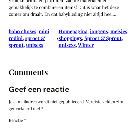
Vrolijke prints en patronen, zachte materialen en
gemakkelijk te combineren items! Dat is waar het deze
zomer om draait. En dat babykleding niet altijd heel…
bobo choses
, 
mini
Homepagina
, 
jongens
, 
meisjes
, 
rodini
, 
sproet &
shoppings
, 
Sproet & Sprout
, 
•
sprout
, 
unisexs
unisexs
, 
Winter
Comments
Geef een reactie
Je e-mailadres wordt niet gepubliceerd.
Vereiste velden zijn
gemarkeerd met
*
Reactie
*