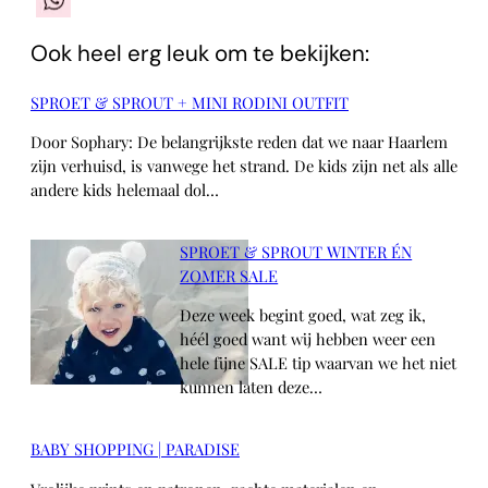
WhatsApp
Ook heel erg leuk om te bekijken:
SPROET & SPROUT + MINI RODINI OUTFIT
Door Sophary: De belangrijkste reden dat we naar Haarlem
zijn verhuisd, is vanwege het strand. De kids zijn net als alle
andere kids helemaal dol…
SPROET & SPROUT WINTER ÉN
ZOMER SALE
Deze week begint goed, wat zeg ik,
héél goed want wij hebben weer een
hele fijne SALE tip waarvan we het niet
kunnen laten deze…
BABY SHOPPING | PARADISE