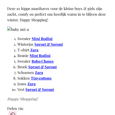
Deze 10 hippe musthaves voor de kleine boys & girls zijn
zacht, comfy en perfect om heerlijk warm in te blijven deze
winter. Happy Shopping!
Sweater
Mini Rodini
Winterjas
Sproet & Sprout
T-shirt
Zara
Beanie
Mini Rodini
Sweater
Bobo Choses
Broek
Sproet & Sprout
Schoenen
Zara
Sokken
Tinycottons
Jeans
Zara
Vest
Sproet & Sprout
Happy Shopping!
Delen via: