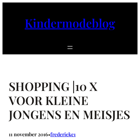
Ga
naar
Kindermodeblog
de
inhoud
SHOPPING |10 X
VOOR KLEINE
JONGENS EN MEISJES
11 november 2016
frederieke1
•