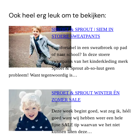
WhatsApp
Ook heel erg leuk om te bekijken:
SPROET & SPROUT | SIEM IN
STOERE SWEATPANTS
Comfortabel in een sweatbroek op pad
of naar school? In deze stoere
sweatpants van het kinderkleding merk
Sproet & Sprout ab-so-luut geen
probleem! Want tegenwoordig is…
SPROET & SPROUT WINTER ÉN
ZOMER SALE
Deze week begint goed, wat zeg ik, héél
goed want wij hebben weer een hele
fijne SALE tip waarvan we het niet
kunnen laten deze…