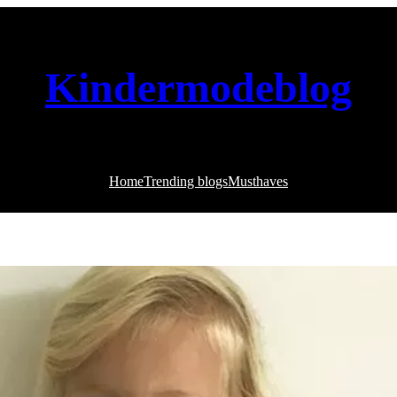
Kindermodeblog
Home
Trending blogs
Musthaves