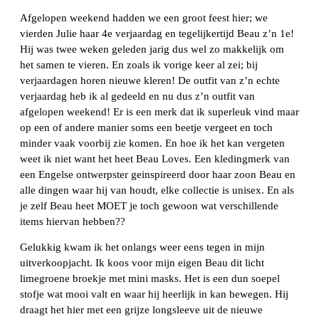
Afgelopen weekend hadden we een groot feest hier; we
vierden Julie haar 4e verjaardag en tegelijkertijd Beau z’n 1e!
Hij was twee weken geleden jarig dus wel zo makkelijk om
het samen te vieren. En zoals ik vorige keer al zei; bij
verjaardagen horen nieuwe kleren! De outfit van z’n echte
verjaardag heb ik al gedeeld en nu dus z’n outfit van
afgelopen weekend! Er is een merk dat ik superleuk vind maar
op een of andere manier soms een beetje vergeet en toch
minder vaak voorbij zie komen. En hoe ik het kan vergeten
weet ik niet want het heet Beau Loves. Een kledingmerk van
een Engelse ontwerpster geinspireerd door haar zoon Beau en
alle dingen waar hij van houdt, elke collectie is unisex. En als
je zelf Beau heet MOET je toch gewoon wat verschillende
items hiervan hebben??
Gelukkig kwam ik het onlangs weer eens tegen in mijn
uitverkoopjacht. Ik koos voor mijn eigen Beau dit licht
limegroene broekje met mini masks. Het is een dun soepel
stofje wat mooi valt en waar hij heerlijk in kan bewegen. Hij
draagt het hier met een grijze longsleeve uit de nieuwe