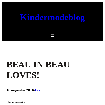
Ga
naar
Kindermodeblog
de
inhoud
BEAU IN BEAU
LOVES!
18 augustus 2016
Free
•
Door Renske: