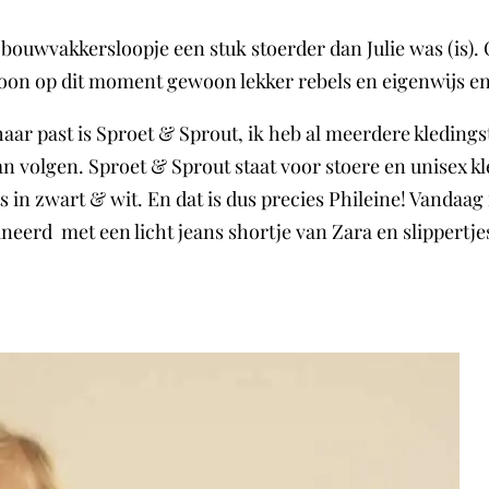
bouwvakkersloopje een stuk stoerder dan Julie was (is). 
gewoon op dit moment gewoon lekker rebels en eigenwijs 
aar past is Sproet & Sprout, ik heb al meerdere kledings
an volgen. Sproet & Sprout staat voor stoere en unisex k
 in zwart & wit. En dat is dus precies Phileine! Vandaag 
eerd met een licht jeans shortje van Zara en slippertj