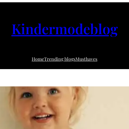
Kindermodeblog
Home
Trending blogs
Musthaves