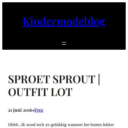
Ga
naar
Kindermodeblog
de
inhoud
SPROET SPROUT |
OUTFIT LOT
21 juni 2016
Free
•
Ohhh.
..Ik word toch zo gelukkig wanneer het buiten lekker