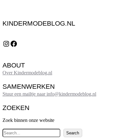
KINDERMODEBLOG.NL
Instagram
Facebook
ABOUT
Over Kindermodeblog.nl
SAMENWERKEN
Stuur een mailtje naar info@kindermodeblog.nl
ZOEKEN
Zoek binnen onze website
Z
Search
o