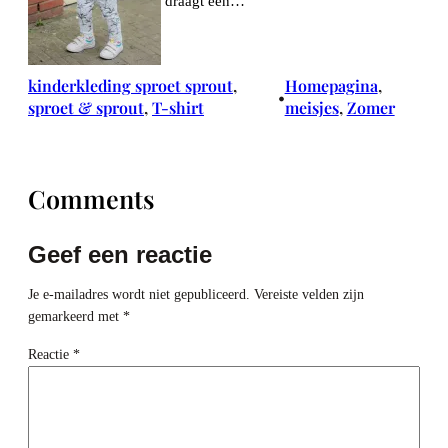
draagt een…
kinderkleding sproet sprout
, 
Homepagina
, 
•
sproet & sprout
, 
T-shirt
meisjes
, 
Zomer
Comments
Geef een reactie
Je e-mailadres wordt niet gepubliceerd.
Vereiste velden zijn
gemarkeerd met
*
Reactie
*