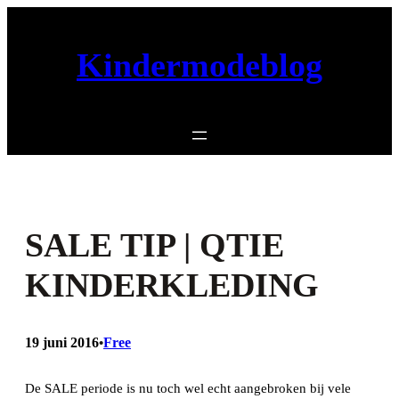
Ga
naar
Kindermodeblog
de
inhoud
SALE TIP | QTIE
KINDERKLEDING
19 juni 2016
Free
•
De SALE periode is nu toch wel echt aangebroken bij vele