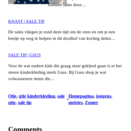
kunnen laten deze…
KNAST | SALE TIP
De sales vliegen je rond deze tijd om de oren en om je een
beetje op weg te helpen in dit doolhof van korting delen…
SALE TIP | GSUS
Voor de wat oudere kids die graag stoer gekleed gaan is er het
stoere kinderkleding merk Gsus. Bij Gsus shop je wat
volwassenere items die…
Qtie
, 
qtie kinderkleding
, 
sale
Homepagina
, 
jongens
, 
•
qtie
, 
sale tip
meisjes
, 
Zomer
Comments