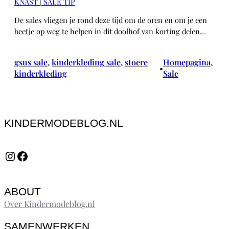
KNAST | SALE TIP
De sales vliegen je rond deze tijd om de oren en om je een
beetje op weg te helpen in dit doolhof van korting delen…
gsus sale
, 
kinderkleding sale
, 
stoere
Homepagina
, 
•
kinderkleding
Sale
KINDERMODEBLOG.NL
Instagram
Facebook
ABOUT
Over Kindermodeblog.nl
SAMENWERKEN